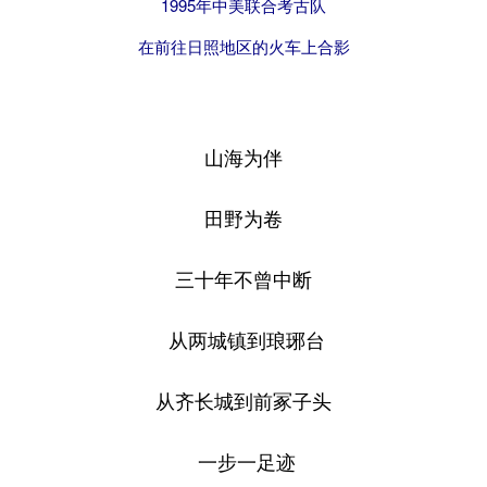
山东
河南
湖北
湖南
1995年中美联合考古队
在前往日照地区的火车上合影
广东
广西
海南
重庆
四川
贵州
云南
西藏
陕西
甘肃
青海
宁夏
山海为伴
新疆
内蒙古
黑龙江
田野为卷
多语种频道
三十年不曾中断
English
Español
Français
عربى
从两城镇到琅琊台
Русский язык
日本語
한국어
从齐长城到前冢子头
Deutsch
Português
一步一足迹