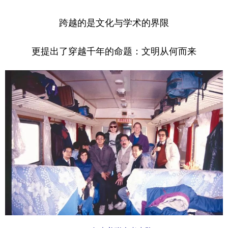
学术中国
乡村振兴
银龄
溯源中国
跨越的是文化与学术的界限
城市
旅游
能源
会展
更提出了穿越千年的命题：文明从何而来
彩票
娱乐
时尚
悦读
公益
一带一路
亚太网
上市公司
文化产业
地方频道
北京
天津
河北
山西
辽宁
吉林
上海
江苏
浙江
安徽
福建
江西