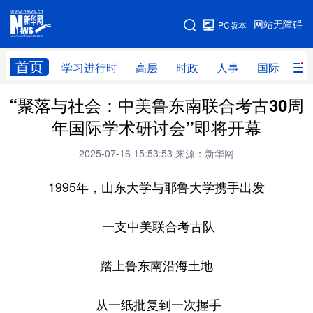
手机版
网站无障碍
PC版本
网站地图
首页
学习进行时
高层
时政
人事
国际
财
“聚落与社会：中美鲁东南联合考古30周
学习进行时
高层
时政
人事
年国际学术研讨会”即将开幕
国际
财经
网评
港澳
2025-07-16 15:53:53
来源：新华网
台湾
思客智库
全球连线
教育
1995年，山东大学与耶鲁大学携手出发
科技
科创
量子
体育
文化
书画
健康
军事
一支中美联合考古队
访谈
视频
图片
政务
踏上鲁东南沿海土地
法律
中央文件
金融
汽车
从一纸批复到一次握手
食品
人居
信息化
数字经济