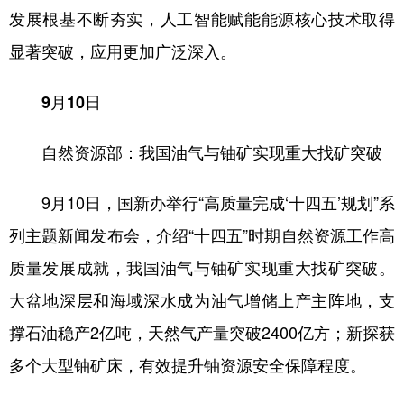
山东
河南
湖北
湖南
发展根基不断夯实，人工智能赋能能源核心技术取得
广东
广西
海南
重庆
显著突破，应用更加广泛深入。
四川
贵州
云南
西藏
9月10日
陕西
甘肃
青海
宁夏
自然资源部：我国油气与铀矿实现重大找矿突破
新疆
内蒙古
黑龙江
9月10日，国新办举行“高质量完成‘十四五’规划”系
多语种频道
列主题新闻发布会，介绍“十四五”时期自然资源工作高
English
Español
Français
عربى
质量发展成就，我国油气与铀矿实现重大找矿突破。
大盆地深层和海域深水成为油气增储上产主阵地，支
Русский язык
日本語
한국어
撑石油稳产2亿吨，天然气产量突破2400亿方；新探获
Deutsch
Português
多个大型铀矿床，有效提升铀资源安全保障程度。