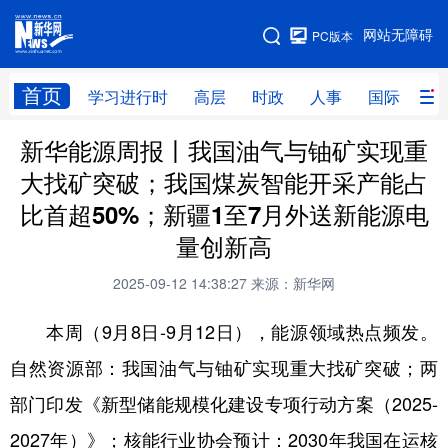
手机版
网站无障碍
PC版本
网站地图
首页
学习进行时
高层
时政
人事
国际
财
新华能源周报丨我国油气与铀矿实现重
学习进行时
高层
时政
人事
大找矿突破；我国煤炭智能开采产能占
国际
财经
网评
港澳
比首超50%；新疆1至7月外送新能源电
台湾
思客智库
全球连线
教育
量创新高
科技
科创
量子
体育
2025-09-12 14:38:27
来源：新华网
文化
书画
健康
军事
本周（9月8日-9月12日），能源领域热点频发。
访谈
视频
图片
政务
自然资源部：我国油气与铀矿实现重大找矿突破；两
部门印发《新型储能规模化建设专项行动方案（2025-
法律
中央文件
金融
汽车
2027年）》；核能行业协会预计：2030年我国在运核
食品
人居
信息化
数字经济