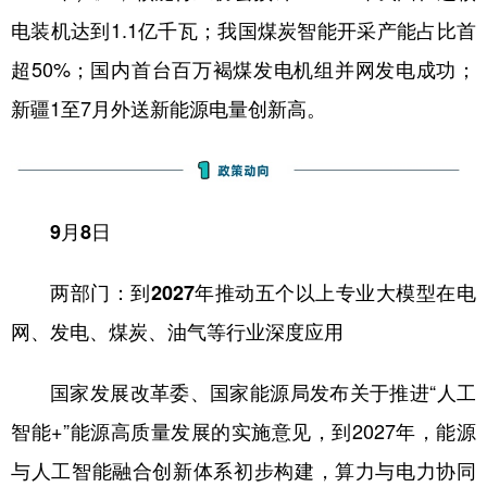
电装机达到1.1亿千瓦；我国煤炭智能开采产能占比首
学术中国
乡村振兴
银龄
溯源中国
超50%；国内首台百万褐煤发电机组并网发电成功；
城市
旅游
能源
会展
新疆1至7月外送新能源电量创新高。
彩票
娱乐
时尚
悦读
公益
一带一路
亚太网
上市公司
文化产业
9月8日
两部门：到2027年推动五个以上专业大模型在电
地方频道
网、发电、煤炭、油气等行业深度应用
北京
天津
河北
山西
国家发展改革委、国家能源局发布关于推进“人工
辽宁
吉林
上海
江苏
智能+”能源高质量发展的实施意见，到2027年，能源
浙江
安徽
福建
江西
与人工智能融合创新体系初步构建，算力与电力协同