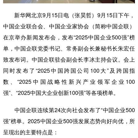
学术中国
乡村振兴
银龄
溯源中国
新华网北京9月15日电（张昊哲）9月15日下午，
城市
旅游
能源
会展
中国企业联合会、中国企业家协会（简称中国企联）
在京举办新闻发布会，发布“2025中国企业500强”榜
彩票
娱乐
时尚
悦读
单，中国企联党委书记、常务副会长兼秘书长朱宏任
公益
一带一路
亚太网
上市公司
致发布词。中国企联驻会副会长李冰主持会议。会上
文化产业
同时发布了“2025中国跨国公司100大”及跨国指
数、“2025中国战略性新兴产业领军企业100
地方频道
强”、“2025中国大企业创新100强”等各项榜单。
北京
天津
河北
山西
中国企联连续第24次向社会发布了“中国企业500
辽宁
吉林
上海
江苏
强”榜单。2025中国企业500强发展态势向好向优，所
浙江
安徽
福建
江西
呈现出的主要特点是：