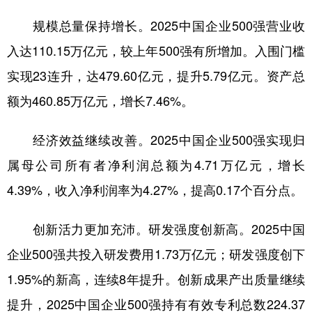
山东
河南
湖北
湖南
规模总量保持增长。2025中国企业500强营业收
广东
广西
海南
重庆
入达110.15万亿元，较上年500强有所增加。入围门槛
四川
贵州
云南
西藏
实现23连升，达479.60亿元，提升5.79亿元。资产总
陕西
甘肃
青海
宁夏
额为460.85万亿元，增长7.46%。
新疆
内蒙古
黑龙江
经济效益继续改善。2025中国企业500强实现归
属母公司所有者净利润总额为4.71万亿元，增长
多语种频道
4.39%，收入净利润率为4.27%，提高0.17个百分点。
English
Español
Français
عربى
创新活力更加充沛。研发强度创新高。2025中国
Русский язык
日本語
한국어
企业500强共投入研发费用1.73万亿元；研发强度创下
Deutsch
Português
1.95%的新高，连续8年提升。创新成果产出质量继续
提升，2025中国企业500强持有有效专利总数224.37