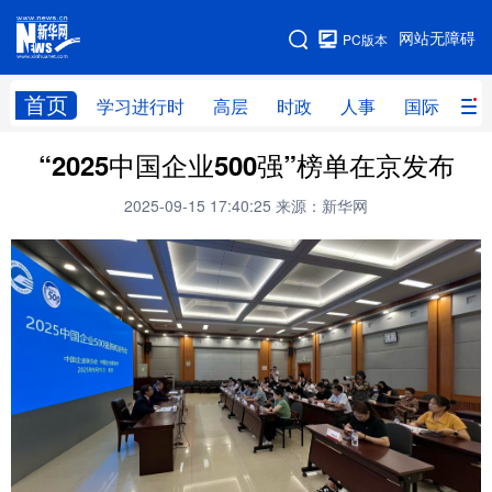
手机版
网站无障碍
PC版本
网站地图
首页
学习进行时
高层
时政
人事
国际
财
“2025中国企业500强”榜单在京发布
学习进行时
高层
时政
人事
2025-09-15 17:40:25
来源：新华网
国际
财经
网评
港澳
台湾
思客智库
全球连线
教育
科技
科创
量子
体育
文化
书画
健康
军事
访谈
视频
图片
政务
法律
中央文件
金融
汽车
食品
人居
信息化
数字经济