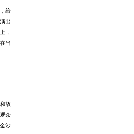
，给
演出
上，
在当
和故
观众
金沙