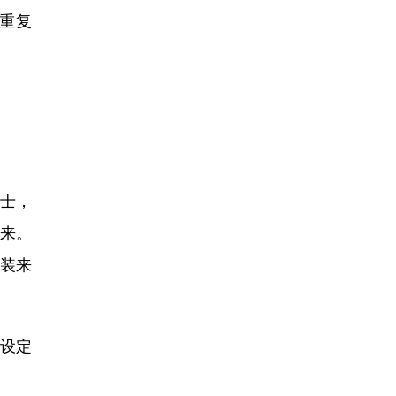
重复
士，
来。
装来
设定