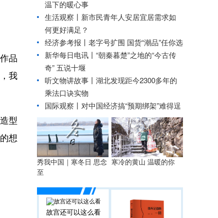
温下的暖心事
生活观察丨新市民青年人安居宜居需求如
何更好满足？
经济参考报丨
老字号扩围 国货“潮品”任你选
新华每日电讯丨
“朝秦暮楚”之地的“今古传
的作品
奇” 五说十堰
，我
听文物讲故事丨湖北发现距今2300多年的
乘法口诀实物
国际观察丨
对中国经济搞“预期绑架”难得逞
造型
的想
秀我中国｜寒冬日 思念
寒冷的黄山 温暖的你
至
故宫还可以这么看