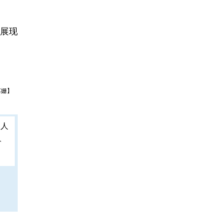
展现
苏姗】
人