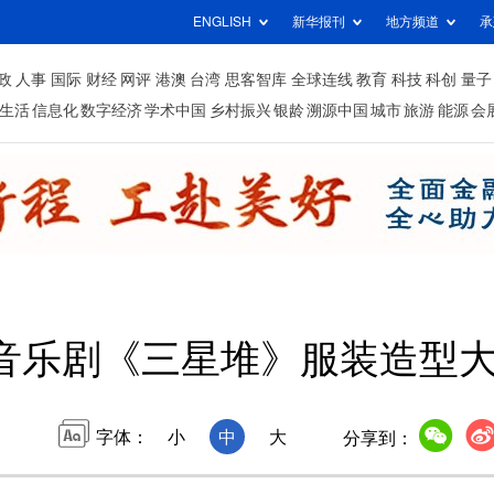
ENGLISH
新华报刊
地方频道
承
政
人事
国际
财经
网评
港澳
台湾
思客智库
全球连线
教育
科技
科创
量子
生活
信息化
数字经济
学术中国
乡村振兴
银龄
溯源中国
城市
旅游
能源
会
音乐剧《三星堆》服装造型
字体：
小
中
大
分享到：