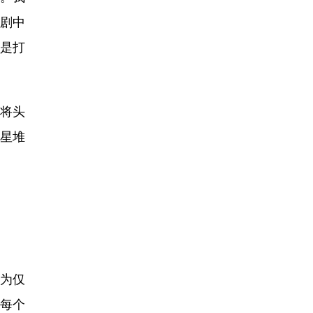
剧中
是打
将头
星堆
为仅
，每个