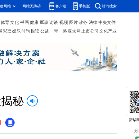
建网站
网站无障碍
客户端
手机版
站内搜索
体育
文化
书画
健康
军事
访谈
视频
图片
政务
法律
中央文件
展
彩票
娱乐
时尚
悦读
公益
一带一路
亚太网
上市公司
文化产业
大揭秘