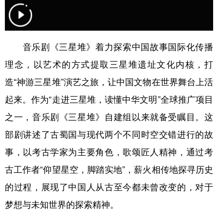
学术中国
乡村振兴
银龄
溯源中国
城市
旅游
能源
会展
音乐剧《三星堆》着力探索中国故事国际化传播
彩票
娱乐
时尚
悦读
理念，以艺术的方式提取三星堆遗址文化内核，打
公益
一带一路
亚太网
上市公司
造“神游三星堆”演艺之旅，让中国文物在世界舞台上活
起来。作为“走进三星堆，读懂中华文明”全球推广项目
文化产业
之一，音乐剧《三星堆》自建组以来就备受瞩目。这
部剧讲述了古蜀国与现代两个不同时空交错进行的故
地方频道
事，以考古学家为主要角色，歌颂匠人精神，通过考
北京
天津
河北
山西
古工作者“仰望星空，脚踏实地”，薪火相传地探寻历史
辽宁
吉林
上海
江苏
的过程，展现了中国人从古至今都未曾改变的，对于
浙江
安徽
福建
江西
梦想与未知世界的探索精神。