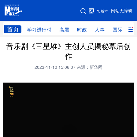
手机版
网站无障碍
PC版本
网站地图
首页
学习进行时
高层
时政
人事
国际
财
音乐剧《三星堆》主创人员揭秘幕后创
学习进行时
高层
时政
人事
作
国际
财经
网评
港澳
2023-11-10 15:06:07
来源：新华网
台湾
思客智库
全球连线
教育
科技
科创
量子
体育
文化
书画
健康
军事
访谈
视频
图片
政务
法律
中央文件
金融
汽车
食品
人居
信息化
数字经济