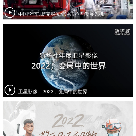
山东
河南
湖北
湖南
中国“汽车城”克服疫情冲击抢占发展先机
广东
广西
海南
重庆
四川
贵州
云南
西藏
陕西
甘肃
青海
宁夏
新疆
内蒙古
黑龙江
多语种频道
English
Español
Français
عربى
卫星影像：2022，变局中的世界
Русский язык
日本語
한국어
Deutsch
Português