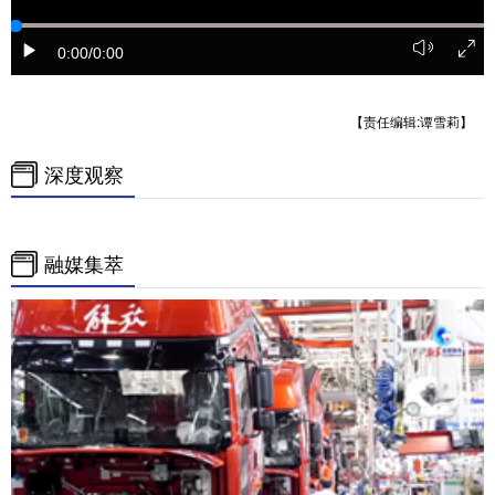
学术中国
乡村振兴
银龄
溯源中国
0:00
/0:00
城市
旅游
能源
会展
【责任编辑:谭雪莉】
彩票
娱乐
时尚
悦读
深度观察
公益
一带一路
亚太网
上市公司
文化产业
融媒集萃
地方频道
北京
天津
河北
山西
辽宁
吉林
上海
江苏
浙江
安徽
福建
江西