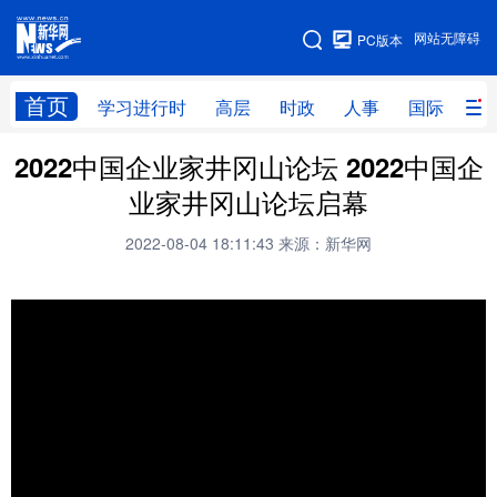
手机版
网站无障碍
PC版本
网站地图
首页
学习进行时
高层
时政
人事
国际
财
2022中国企业家井冈山论坛 2022中国企
学习进行时
高层
时政
人事
业家井冈山论坛启幕
国际
财经
网评
港澳
2022-08-04 18:11:43
来源：新华网
台湾
思客智库
全球连线
教育
科技
科创
量子
体育
文化
书画
健康
军事
访谈
视频
图片
政务
法律
中央文件
金融
汽车
食品
人居
信息化
数字经济