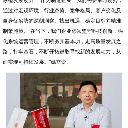
厚植发展动力”，作为制造企业，我们需要审时度势，
通过对宏观环境、行业态势、竞争格局、客户变化及
学术中国
乡村振兴
银龄
溯源中国
自身优劣势的深刻洞察、找出机遇、确定目标并精准
城市
旅游
能源
会展
制策施策。“在当下，我们企业必须坚守科技创新，强
彩票
娱乐
时尚
悦读
化系统运营管理，不断夯实基本功，走高质量发展之
公益
一带一路
亚太网
上市公司
路，打牢基石，不断开拓进取寻找新的发展动力，从
文化产业
而实现可持续发展。”姚立说。
地方频道
北京
天津
河北
山西
辽宁
吉林
上海
江苏
浙江
安徽
福建
江西