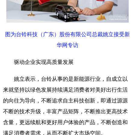
山东
河南
湖北
湖南
广东
广西
海南
重庆
四川
贵州
云南
西藏
图为台铃科技（广东）股份有限公司总裁姚立接受新
陕西
甘肃
青海
宁夏
华网专访
新疆
内蒙古
黑龙江
驱动企业实现高质量发展
多语种频道
姚立表示，台铃从事的是新能源行业，自成立以
English
Español
Français
عربى
来就坚持以绿色发展持续满足消费者对美好出行生活
的向往为导向，不断追求自主科技创新，即通过源源
Русский язык
日本語
한국어
不断的技术升级，丰富产品矩阵，不断推出更高技术
Deutsch
Português
含量，更远续航和更好用户体验的产品，不断创造和
满足消费者需求，从而不断扩大市场空间。