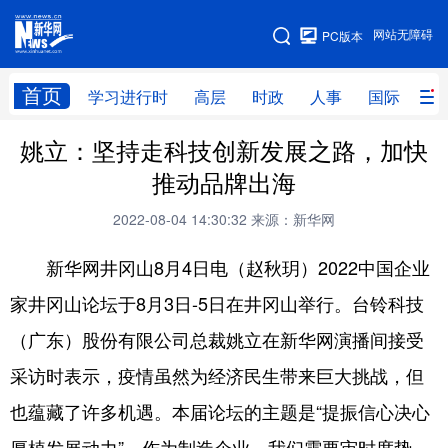
手机版
网站无障碍
PC版本
网站地图
首页
学习进行时
高层
时政
人事
国际
财
姚立：坚持走科技创新发展之路，加快
学习进行时
高层
时政
人事
推动品牌出海
国际
财经
网评
港澳
2022-08-04 14:30:32
来源：新华网
台湾
思客智库
全球连线
教育
新华网井冈山8月4日电（赵秋玥）2022中国企业
科技
科创
量子
体育
家井冈山论坛于8月3日-5日在井冈山举行。台铃科技
文化
书画
健康
军事
（广东）股份有限公司总裁姚立在新华网演播间接受
访谈
视频
图片
政务
采访时表示，疫情虽然为经济民生带来巨大挑战，但
法律
中央文件
金融
汽车
也蕴藏了许多机遇。本届论坛的主题是“提振信心决心
食品
人居
信息化
数字经济