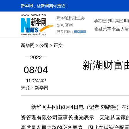
新华通讯社主办
学习进行时
高层
时
公司官网
金融
汽车
食品
人居
股票代码：
603888
新华网
>
公司
> 正文
2022
新湖财富
08/04
15:24:42
来源：新华网
新华网井冈山8月4日电（记者 刘绪尧）在江
资管理有限公司董事长曲光表示，无论从国家
高质量发展之路的必备要素。因此在做资产配置