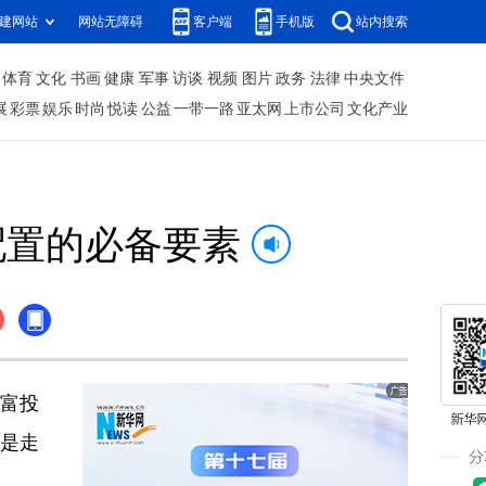
建网站
网站无障碍
客户端
手机版
站内搜索
体育
文化
书画
健康
军事
访谈
视频
图片
政务
法律
中央文件
展
彩票
娱乐
时尚
悦读
公益
一带一路
亚太网
上市公司
文化产业
配置的必备要素
财富投
都是走