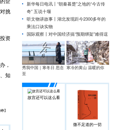
”的企
新华每日电讯丨
“朝秦暮楚”之地的“今古传
应对挑
奇” 五说十堰
听文物讲故事丨湖北发现距今2300多年的
乘法口诀实物
国际观察丨
对中国经济搞“预期绑架”难得逞
投资
办，
秀我中国｜寒冬日 思念
寒冷的黄山 温暖的你
至
导、知
。
故宫还可以这么看
柴峥】
微不足道的一切