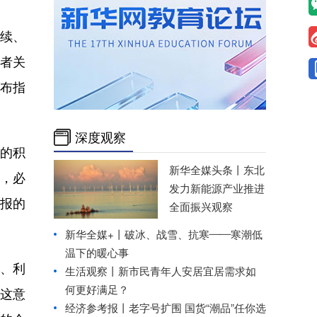
续、
资者关
发布指
深度观察
的积
新华全媒头条丨
东北
时，必
发力新能源产业推进
报的
全面振兴观察
新华全媒+丨
破冰、战雪、抗寒——寒潮低
温下的暖心事
流、利
生活观察丨新市民青年人安居宜居需求如
何更好满足？
这意
经济参考报丨
老字号扩围 国货“潮品”任你选