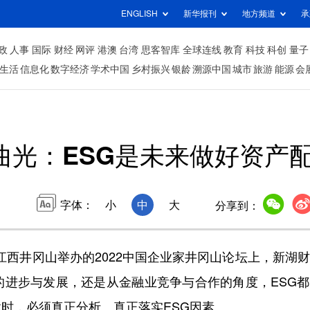
ENGLISH
新华报刊
地方频道
承
政
人事
国际
财经
网评
港澳
台湾
思客智库
全球连线
教育
科技
科创
量子
生活
信息化
数字经济
学术中国
乡村振兴
银龄
溯源中国
城市
旅游
能源
会
曲光：ESG是未来做好资产
字体：
小
中
大
分享到：
西井冈山举办的2022中国企业家井冈山论坛上，新湖
的进步与发展，还是从金融业竞争与合作的角度，ESG
时，必须真正分析、真正落实ESG因素。