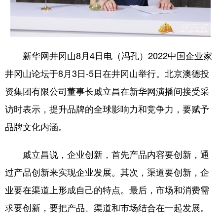
学术中国
乡村振兴
银龄
溯源中国
城市
旅游
能源
会展
新华网井冈山8月4日电（冯孔）2022中国企业家
彩票
娱乐
时尚
悦读
井冈山论坛于8月3日-5日在井冈山举行。北京澳德投
公益
一带一路
亚太网
上市公司
资集团有限公司董事长戚立昌在新华网演播间接受采
文化产业
访时表示，提升品牌的全球影响力和竞争力，要赋予
品牌文化内涵。
地方频道
戚立昌说，企业创新，首先产品内容要创新，通
北京
天津
河北
山西
过产品创新来实现企业发展。其次，渠道要创新，企
辽宁
吉林
上海
江苏
业要在渠道上形成自己的特点。最后，市场和消费需
浙江
安徽
福建
江西
求要创新，要把产品、渠道和市场结合在一起发展。