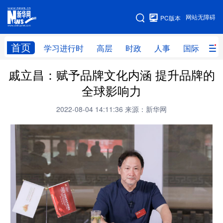
手机版
网站无障碍
PC版本
网站地图
首页
学习进行时
高层
时政
人事
国际
财
戚立昌：赋予品牌文化内涵 提升品牌的
学习进行时
高层
时政
人事
全球影响力
国际
财经
网评
港澳
2022-08-04 14:11:36
来源：新华网
台湾
思客智库
全球连线
教育
科技
科创
量子
体育
文化
书画
健康
军事
访谈
视频
图片
政务
法律
中央文件
金融
汽车
食品
人居
信息化
数字经济