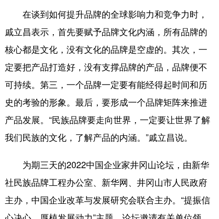
山东
河南
湖北
湖南
在谈到如何提升品牌的全球影响力和竞争力时，
广东
广西
海南
重庆
戚立昌表示，首先要赋予品牌文化内涵，所有品牌的
四川
贵州
云南
西藏
核心都是文化，没有文化的品牌是空虚的。其次，一
陕西
甘肃
青海
宁夏
定要把产品打造好，没有支撑品牌的产品，品牌便不
可持续。第三，一个品牌一定要有能经得起时间和历
新疆
内蒙古
黑龙江
史的考验的形象。最后，要形成一个品牌矩阵来推进
产品发展。“民族品牌要走向世界，一定要让世界了解
多语种频道
我们民族的文化，了解产品的内涵。”戚立昌说。
English
Español
Français
عربى
Русский язык
日本語
한국어
为期三天的2022中国企业家井冈山论坛，由新华
社民族品牌工程办公室、新华网、井冈山市人民政府
Deutsch
Português
主办，中国企业改革与发展研究会联合主办。“提振信
心决心，厚植发展动力”主题，论坛邀请有关单位领