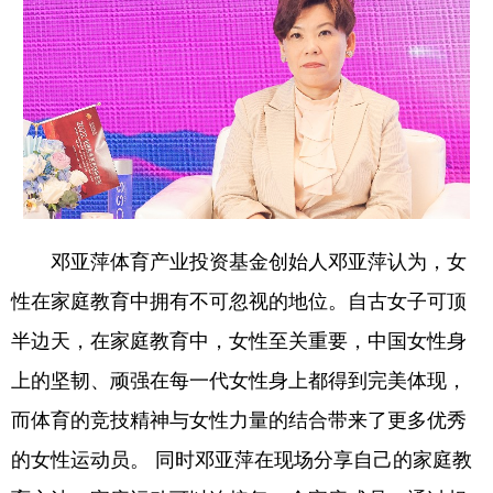
学术中国
乡村振兴
银龄
溯源中国
城市
旅游
能源
会展
彩票
娱乐
时尚
悦读
公益
一带一路
亚太网
上市公司
文化产业
邓亚萍体育产业投资基金创始人邓亚萍认为，女
性在家庭教育中拥有不可忽视的地位。自古女子可顶
地方频道
半边天，在家庭教育中，女性至关重要，中国女性身
北京
天津
河北
山西
上的坚韧、顽强在每一代女性身上都得到完美体现，
辽宁
吉林
上海
江苏
而体育的竞技精神与女性力量的结合带来了更多优秀
浙江
安徽
福建
江西
的女性运动员。 同时邓亚萍在现场分享自己的家庭教