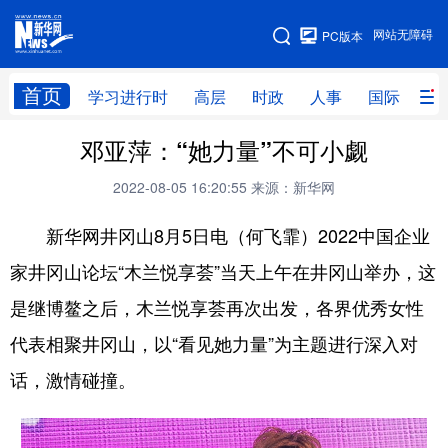
手机版
网站无障碍
PC版本
网站地图
首页
学习进行时
高层
时政
人事
国际
财
邓亚萍：“她力量”不可小觑
学习进行时
高层
时政
人事
2022-08-05 16:20:55
来源：新华网
国际
财经
网评
港澳
新华网井冈山8月5日电（何飞霏）2022中国企业
台湾
思客智库
全球连线
教育
家井冈山论坛“木兰悦享荟”当天上午在井冈山举办，这
科技
科创
量子
体育
是继博鳌之后，木兰悦享荟再次出发，各界优秀女性
文化
书画
健康
军事
代表相聚井冈山，以“看见她力量”为主题进行深入对
访谈
视频
图片
政务
话，激情碰撞。
法律
中央文件
金融
汽车
食品
人居
信息化
数字经济