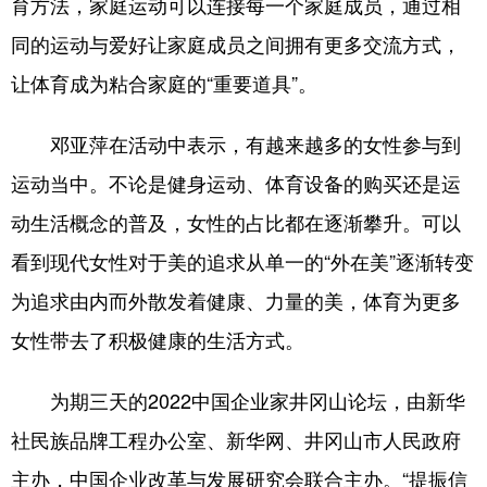
育方法，家庭运动可以连接每一个家庭成员，通过相
山东
河南
湖北
湖南
同的运动与爱好让家庭成员之间拥有更多交流方式，
广东
广西
海南
重庆
让体育成为粘合家庭的“重要道具”。
四川
贵州
云南
西藏
陕西
甘肃
青海
宁夏
邓亚萍在活动中表示，有越来越多的女性参与到
运动当中。不论是健身运动、体育设备的购买还是运
新疆
内蒙古
黑龙江
动生活概念的普及，女性的占比都在逐渐攀升。可以
看到现代女性对于美的追求从单一的“外在美”逐渐转变
多语种频道
为追求由内而外散发着健康、力量的美，体育为更多
English
Español
Français
عربى
女性带去了积极健康的生活方式。
Русский язык
日本語
한국어
为期三天的2022中国企业家井冈山论坛，由新华
Deutsch
Português
社民族品牌工程办公室、新华网、井冈山市人民政府
主办，中国企业改革与发展研究会联合主办。“提振信