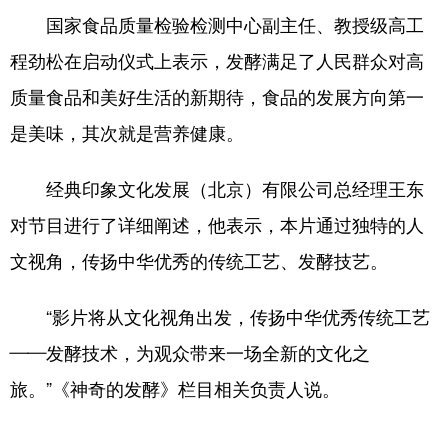
山东
河南
湖北
湖南
国家食品质量检验检测中心副主任、教授级高工
广东
广西
海南
重庆
程劲松在启动仪式上表示，发酵满足了人民群众对高
四川
贵州
云南
西藏
质量食品和美好生活的新期待，食品的发展方向第一
陕西
甘肃
青海
宁夏
是美味，其次就是营养健康。
新疆
内蒙古
黑龙江
经典印象文化发展（北京）有限公司总经理王东
对节目进行了详细阐述，他表示，本片通过独特的人
多语种频道
文视角，传扬中华优秀的传统工艺、发酵技艺。
English
Español
Français
عربى
“影片将从文化视角出发，传扬中华优秀传统工艺
Русский язык
日本語
한국어
——发酵技术，为观众带来一场全新的文化之
Deutsch
Português
旅。”《神奇的发酵》栏目相关负责人说。