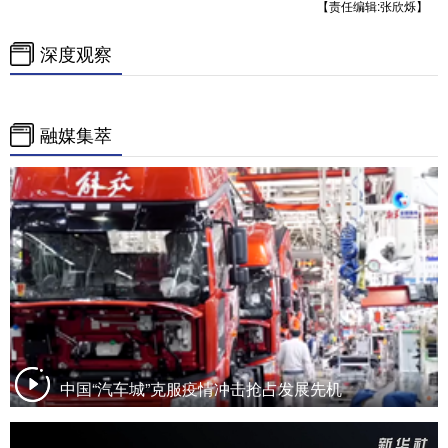
【责任编辑:张欣烁】
深度观察
融媒集萃
中国“汽车城”克服疫情冲击抢占发展先机