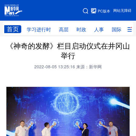
手机版
网站无障碍
PC版本
网站地图
首页
学习进行时
高层
时政
人事
国际
财
《神奇的发酵》栏目启动仪式在井冈山
学习进行时
高层
时政
人事
举行
国际
财经
网评
港澳
2022-08-05 13:25:16
来源：新华网
台湾
思客智库
全球连线
教育
科技
科创
量子
体育
文化
书画
健康
军事
访谈
视频
图片
政务
法律
中央文件
金融
汽车
食品
人居
信息化
数字经济