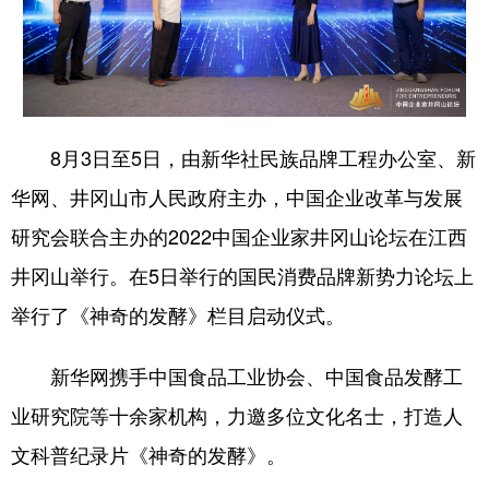
学术中国
乡村振兴
银龄
溯源中国
城市
旅游
能源
会展
彩票
娱乐
时尚
悦读
8月3日至5日，由新华社民族品牌工程办公室、新
公益
一带一路
亚太网
上市公司
华网、井冈山市人民政府主办，中国企业改革与发展
文化产业
研究会联合主办的2022中国企业家井冈山论坛在江西
井冈山举行。在5日举行的国民消费品牌新势力论坛上
地方频道
举行了《神奇的发酵》栏目启动仪式。
北京
天津
河北
山西
新华网携手中国食品工业协会、中国食品发酵工
辽宁
吉林
上海
江苏
业研究院等十余家机构，力邀多位文化名士，打造人
浙江
安徽
福建
江西
文科普纪录片《神奇的发酵》。