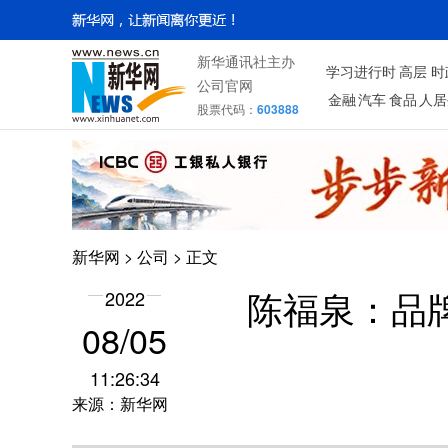
新华通讯社主办
学习进行时
高层
时
公司官网
金融
汽车
食品
人居
股票代码：
603888
新华网
>
公司
> 正文
2022
陈福泉：品
08/05
11:26:34
来源：新华网