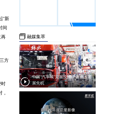
起“新
时间
融媒集萃
意再
三方
中国“汽车城”克服疫情冲击抢占发
展先机
费时
对，