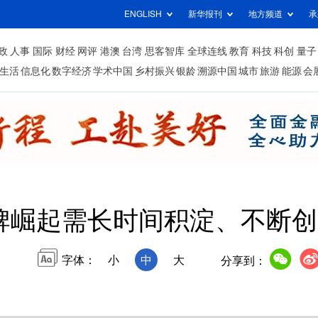
ENGLISH
新华报刊
地方频道
承
政
人事
国际
财经
网评
港澳
台湾
思客智库
全球连线
教育
科技
科创
量子
生活
信息化
数字经济
学术中国
乡村振兴
银龄
溯源中国
城市
旅游
能源
会
牌崛起需长时间积淀、不断创
字体：
小
中
大
分享到：