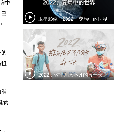
牌中
，已
卫星影像：2022，变局中的世界
中，
办的
与担
2022，敬平凡又不凡的每一天
的消
健食
办，