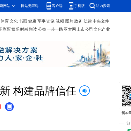
建网站
网站无障碍
客户端
手机版
站内搜索
体育
文化
书画
健康
军事
访谈
视频
图片
政务
法律
中央文件
展
彩票
娱乐
时尚
悦读
公益
一带一路
亚太网
上市公司
文化产业
新 构建品牌信任