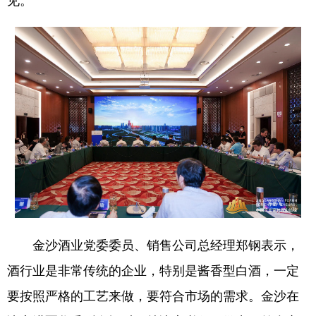
见。
学术中国
乡村振兴
银龄
溯源中国
城市
旅游
能源
会展
彩票
娱乐
时尚
悦读
公益
一带一路
亚太网
上市公司
文化产业
地方频道
北京
天津
河北
山西
金沙酒业党委委员、销售公司总经理郑钢表示，
辽宁
吉林
上海
江苏
酒行业是非常传统的企业，特别是酱香型白酒，一定
浙江
安徽
福建
江西
要按照严格的工艺来做，要符合市场的需求。金沙在