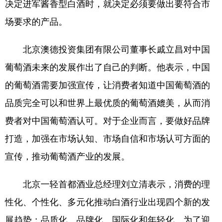
山东
河南
湖北
湖南
决定进军酱香型白酒时，就决定必须要做出要符合市
场要求的产品。
广东
广西
海南
重庆
四川
贵州
云南
西藏
北京澳德投资集团有限公司董事长戚立昌对中国
陕西
甘肃
青海
宁夏
葡萄酒未来的发展作出了自己的判断。他表示，中国
的葡萄酒需要加强宣传，让消费者知道中国葡萄酒的
新疆
内蒙古
黑龙江
品质完全可以和世界上最优质的葡萄酒媲美，从而消
费者对中国葡萄酒认可。对于企业而言，要做好品牌
多语种频道
打造，加强在市场认知、市场自信和市场认可方面的
English
Español
Français
عربى
宣传，推动葡萄酒产业的发展。
Русский язык
日本語
한국어
北京一轻首都酒业总经理刘立清表示，消费的理
Deutsch
Português
性化、个性化、多元化推动白酒行业出现四个新的发
展趋势：品质化、品牌化、国际化和年轻化。为了迎