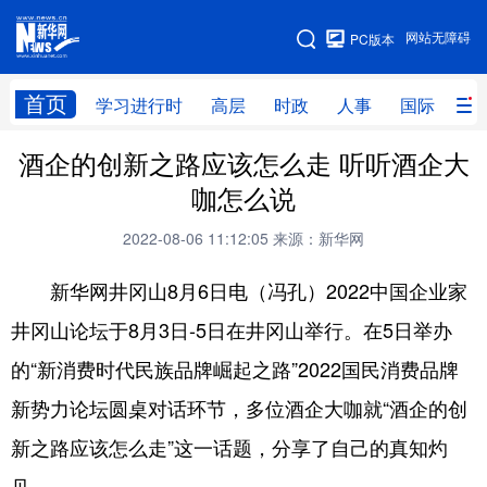
手机版
网站无障碍
PC版本
网站地图
首页
学习进行时
高层
时政
人事
国际
财
酒企的创新之路应该怎么走 听听酒企大
学习进行时
高层
时政
人事
咖怎么说
国际
财经
网评
港澳
2022-08-06 11:12:05
来源：新华网
台湾
思客智库
全球连线
教育
新华网井冈山8月6日电（冯孔）2022中国企业家
科技
科创
量子
体育
井冈山论坛于8月3日-5日在井冈山举行。在5日举办
文化
书画
健康
军事
的“新消费时代民族品牌崛起之路”2022国民消费品牌
访谈
视频
图片
政务
新势力论坛圆桌对话环节，多位酒企大咖就“酒企的创
法律
中央文件
金融
汽车
新之路应该怎么走”这一话题，分享了自己的真知灼
食品
人居
信息化
数字经济