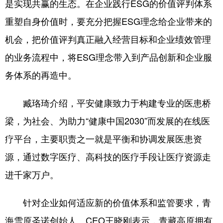
山东
河南
湖北
湖南
是实现共赢的生态。在企业践行ESG的价值评判体系
重塑自身价值时，要充分把握ESG理念给企业带来的
广东
广西
海南
重庆
机会，把价值评判真正融入经营目标和企业绩效管理
四川
贵州
云南
西藏
的业务流程中，将ESG理念带入到产品创新和企业服
陕西
甘肃
青海
宁夏
务体系的再造中。
新疆
内蒙古
黑龙江
臧珞琦介绍，平安健康致力于构建专业的医患桥
梁，为社会、为助力“健康中国2030”而发展的在线医
多语种频道
疗平台，主要职责之一就是平衡和协调发展医患资
English
Español
Français
عربى
源，通过数字医疗、高科技的医疗手段让医疗资源走
Русский язык
日本語
한국어
进千家万户。
Deutsch
Português
针对企业如何适应新的价值体系和监管要求，青
海雪原圣诺创始人、CEO王晓刚表示，青藏高原拥有