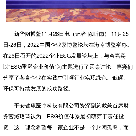
学术中国
乡村振兴
银龄
溯源中国
城市
旅游
能源
会展
新华网博鳌11月26日电（记者 陈听雨） 11月25
彩票
娱乐
时尚
悦读
日-28日，2022中国企业家博鳌论坛在海南博鳌举办。
公益
一带一路
亚太网
上市公司
在26日召开的2022企业ESG发展论坛上，与会嘉宾
文化产业
以“ESG重塑企业价值”为主题进行了圆桌讨论，嘉宾们
分享了各自企业在实践中引领行业实现绿色、低碳、
地方频道
环保可持续发展的成功路径。
北京
天津
河北
山西
平安健康医疗科技有限公司资深副总裁兼首席财
辽宁
吉林
上海
江苏
务官臧珞琦认为，ESG价值体系最初萌芽于责任投
浙江
安徽
福建
江西
资。这一理念希望每一家企业不是一个封闭孤岛，而