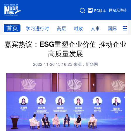
手机版
网站无障碍
PC版本
网站地图
首页
学习进行时
高层
时政
人事
国际
财
嘉宾热议：ESG重塑企业价值 推动企业
学习进行时
高层
时政
人事
高质量发展
国际
财经
网评
港澳
2022-11-26 15:16:25
来源：新华网
台湾
思客智库
全球连线
教育
科技
科创
量子
体育
文化
书画
健康
军事
访谈
视频
图片
政务
法律
中央文件
金融
汽车
食品
人居
信息化
数字经济