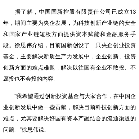
山东
河南
湖北
湖南
据了解，中国国新控股有限责任公司已成立13
广东
广西
海南
重庆
年，期间主要为央企发展，为科技创新产业链的安全
四川
贵州
云南
西藏
和国家产业链短板方面提供资本赋能和金融服务手
陕西
甘肃
青海
宁夏
段。徐思伟介绍，目前国新创设了一只央企创业投资
新疆
内蒙古
黑龙江
基金，主要解决新质生产力发展中，企业创新、投资
创新方面的难点难题，解决以往国有企业不敢投、不
多语种频道
愿投也不会投的内容。
English
Español
Français
عربى
“我希望通过创新投资基金与大家合作，在中国企
Русский язык
日本語
한국어
业创新发展中做一些贡献，解决目前科技创新方面的
Deutsch
Português
难点，尤其要解决好国有资本产融结合的流通渠道的
问题。”徐思伟说。