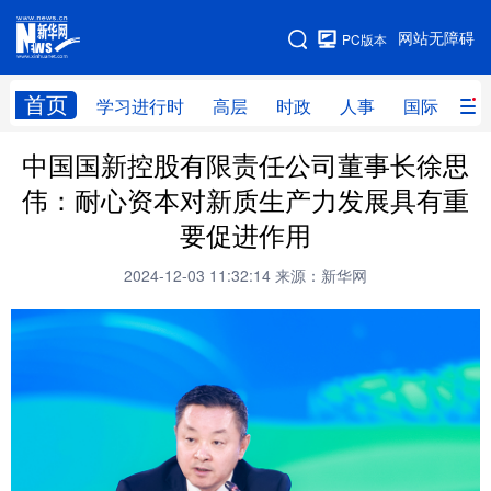
手机版
网站无障碍
PC版本
网站地图
首页
学习进行时
高层
时政
人事
国际
财
中国国新控股有限责任公司董事长徐思
学习进行时
高层
时政
人事
伟：耐心资本对新质生产力发展具有重
国际
财经
网评
港澳
要促进作用
台湾
思客智库
全球连线
教育
2024-12-03 11:32:14
来源：新华网
科技
科创
量子
体育
文化
书画
健康
军事
访谈
视频
图片
政务
法律
中央文件
金融
汽车
食品
人居
信息化
数字经济