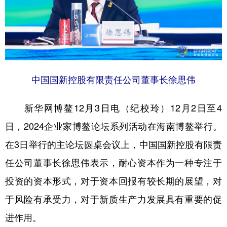
学术中国
乡村振兴
银龄
溯源中国
城市
旅游
能源
会展
彩票
娱乐
时尚
悦读
中国国新控股有限责任公司董事长徐思伟
公益
一带一路
亚太网
上市公司
文化产业
新华网博鳌12月3日电（纪校玲）12月2日至4
日，2024企业家博鳌论坛系列活动在海南博鳌举行。
地方频道
在3日举行的主论坛圆桌会议上，中国国新控股有限责
任公司董事长徐思伟表示，耐心资本作为一种专注于
北京
天津
河北
山西
投资的资本形式，对于资本回报有较长期的展望，对
辽宁
吉林
上海
江苏
于风险有承受力，对于新质生产力发展具有重要的促
浙江
安徽
福建
江西
进作用。