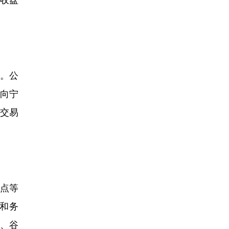
。公
向宁
定交易
点等
性和务
本、谷