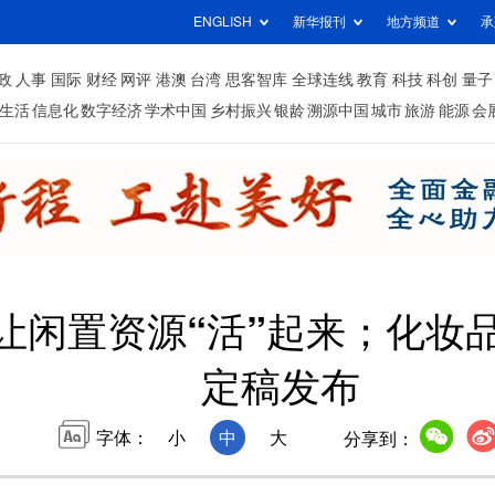
ENGLISH
新华报刊
地方频道
承
政
人事
国际
财经
网评
港澳
台湾
思客智库
全球连线
教育
科技
科创
量子
生活
信息化
数字经济
学术中国
乡村振兴
银龄
溯源中国
城市
旅游
能源
会
让闲置资源“活”起来；化妆
定稿发布
字体：
小
中
大
分享到：