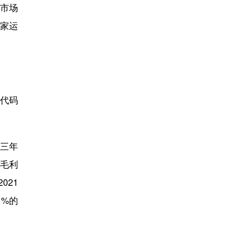
市场
独家运
票代码
三年
，毛利
021
1%的