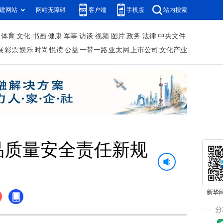
建网站
网站无障碍
客户端
手机版
站内搜索
体育
文化
书画
健康
军事
访谈
视频
图片
政务
法律
中央文件
展
彩票
娱乐
时尚
悦读
公益
一带一路
亚太网
上市公司
文化产业
品质量安全责任新规