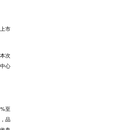
其上市
司本次
发中心
6%至
元，品
三收盘