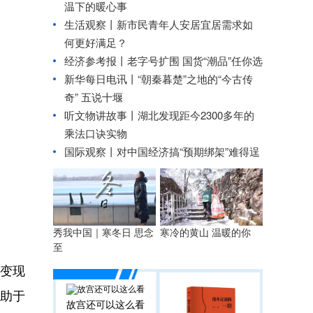
温下的暖心事
生活观察丨新市民青年人安居宜居需求如
何更好满足？
经济参考报丨
老字号扩围 国货“潮品”任你选
新华每日电讯丨
“朝秦暮楚”之地的“今古传
奇” 五说十堰
听文物讲故事丨湖北发现距今2300多年的
乘法口诀实物
国际观察丨
对中国经济搞“预期绑架”难得逞
秀我中国｜寒冬日 思念
寒冷的黄山 温暖的你
至
变现
助于
故宫还可以这么看