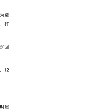
为迎
奖、打
步“回
、12
俏时屋