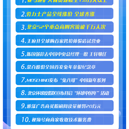
学术中国
乡村振兴
银龄
溯源中国
城市
旅游
能源
会展
彩票
娱乐
时尚
悦读
公益
一带一路
亚太网
上市公司
文化产业
地方频道
北京
天津
河北
山西
辽宁
吉林
上海
江苏
浙江
安徽
福建
江西