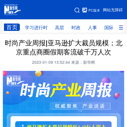
手机版
网站无障碍
PC版本
网站地图
首页
学习进行时
高层
时政
人事
国际
财
时尚产业周报|亚马逊扩大裁员规模；北
学习进行时
高层
时政
人事
京重点商圈假期客流破千万人次
国际
财经
网评
港澳
2023-01-09 13:52:44
来源：新华网
台湾
思客智库
全球连线
教育
科技
科创
量子
体育
文化
书画
健康
军事
访谈
视频
图片
政务
法律
中央文件
金融
汽车
食品
人居
信息化
数字经济