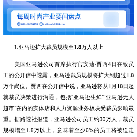
山东
河南
湖北
湖南
广东
广西
海南
重庆
四川
贵州
云南
西藏
陕西
甘肃
青海
宁夏
1.亚马逊扩大裁员规模至1.8万人以上
新疆
内蒙古
黑龙江
美国亚马逊公司首席执行官安迪·贾西4日在致员
工的公开信中透露，亚马逊裁员规模将扩大到超过1.8
多语种频道
万个岗位。贾西在公开信中说，亚马逊将从1月18日起
English
Español
Français
عربى
就裁员决策进行沟通，包括“亚马逊生鲜”“亚马逊无人
Русский язык
日本語
한국어
超市”在内的实体店和人力资源业务板块受裁员影响最
Deutsch
Português
重。据路透社报道，亚马逊公司员工约30万人，裁员
规模增至1.8万以上，意味着至少6%的员工将被迫走