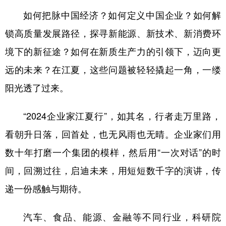
山东
河南
湖北
湖南
如何把脉中国经济？如何定义中国企业？如何解
广东
广西
海南
重庆
锁高质量发展路径，探寻新能源、新技术、新消费环
四川
贵州
云南
西藏
境下的新征途？如何在新质生产力的引领下，迈向更
陕西
甘肃
青海
宁夏
远的未来？在江夏，这些问题被轻轻撬起一角，一缕
阳光透了过来。
新疆
内蒙古
黑龙江
“2024企业家江夏行”，如其名，行者走万里路，
多语种频道
看朝升日落，回首处，也无风雨也无晴。企业家们用
English
Español
Français
عربى
数十年打磨一个集团的模样，然后用“一次对话”的时
Русский язык
日本語
한국어
间，回溯过往，启迪未来，用短短数千字的演讲，传
递一份感触与期待。
Deutsch
Português
汽车、食品、能源、金融等不同行业，科研院