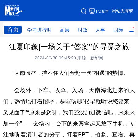
手机版
网站无障碍
PC版本
网站地图
首页
学习进行时
高层
时政
人事
国际
财
江夏印象|一场关于“答案”的寻觅之旅
学习进行时
高层
时政
人事
2024-06-30 09:45:20
来源：新华网
国际
财经
网评
港澳
大雨倾盆，挡不住人们奔赴一次“相遇”的热情。
台湾
思客智库
全球连线
教育
科技
科创
量子
体育
会场外，下车、收伞、入场，天南海北赶来的人
文化
书画
健康
军事
们，热情地打着招呼，寒暄畅聊“很早就听说您要来，
访谈
视频
图片
政务
又见面了”“原来是您呀，我们还没加过微信吧，来来来
加一个”……会场内，台下的来宾拿起又放下手机，专
法律
中央文件
金融
汽车
注地听着演讲者的分享，盯着PPT，拍照、查看、再
食品
人居
信息化
数字经济