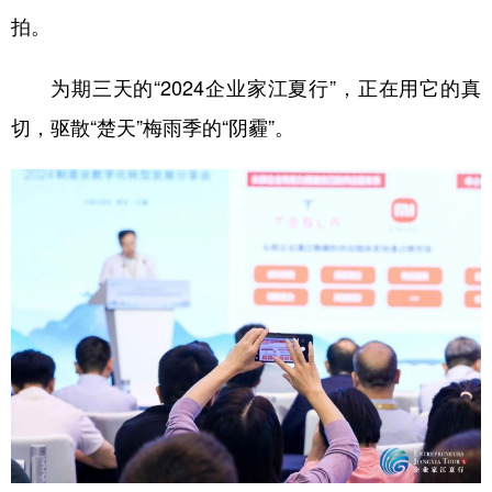
拍。
学术中国
乡村振兴
银龄
溯源中国
为期三天的“2024企业家江夏行”，正在用它的真
城市
旅游
能源
会展
切，驱散“楚天”梅雨季的“阴霾”。
彩票
娱乐
时尚
悦读
公益
一带一路
亚太网
上市公司
文化产业
地方频道
北京
天津
河北
山西
辽宁
吉林
上海
江苏
浙江
安徽
福建
江西