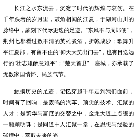
长江之水东流去，沉淀了时代的辉煌与哀伤。在
千年跌宕的岁月里，鼓角相闻的江夏，于湖河山川的
脉络中，篆刻下代际更迭的足迹。“东风不与周郎便”，
荆州七郡看过数不清的英雄煮酒，折戟成沙；歌舞升
平江夏郡，有留不住的“仰天大笑出门去”，也有目送远
行的“壮志难酬意难平”；“楚天首县”一座城，亦承载了
无数家国情怀、民族气节。
触摸历史的足迹，记忆穿越千年走到我们面前，
时间有了回响，是轰鸣的汽车、顶尖的技术、汇聚的
人才；是繁华与富庶的交替之中，金龙大道上点缀的
一颗颗明珠；是同道中人汇聚一堂，在思想与经验的
碰撞中，萃取未来的光。