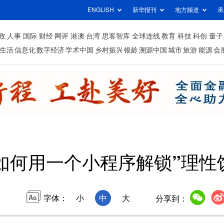
ENGLISH
新华报刊
地方频道
承
政
人事
国际
财经
网评
港澳
台湾
思客智库
全球连线
教育
科技
科创
量子
生活
信息化
数字经济
学术中国
乡村振兴
银龄
溯源中国
城市
旅游
能源
会
如何用一个小程序解锁”理性
字体：
小
中
大
分享到：