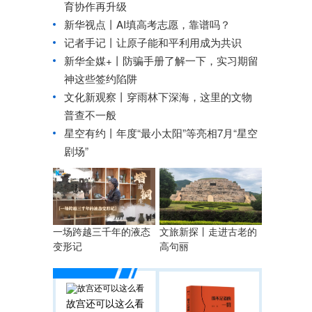
育协作再升级
新华视点丨
AI填高考志愿，靠谱吗？
记者手记丨让原子能和平利用成为共识
新华全媒+丨
防骗手册了解一下，实习期留
神这些签约陷阱
文化新观察丨
穿雨林下深海，这里的文物
普查不一般
星空有约丨
年度“最小太阳”等亮相7月“星空
剧场”
一场跨越三千年的液态
文旅新探丨走进古老的
变形记
高句丽
故宫还可以这么看