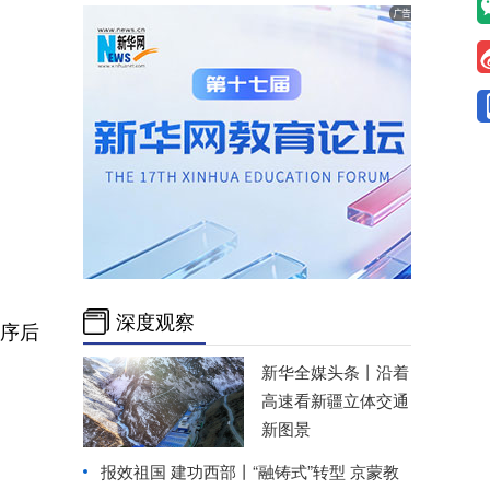
深度观察
程序后
新华全媒头条丨
沿着
高速看新疆立体交通
新图景
报效祖国 建功西部丨
“融铸式”转型 京蒙教