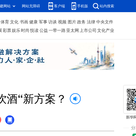
建网站
网站无障碍
客户端
手机版
站内搜索
体育
文化
书画
健康
军事
访谈
视频
图片
政务
法律
中央文件
展
彩票
娱乐
时尚
悦读
公益
一带一路
亚太网
上市公司
文化产业
饮酒“新方案？