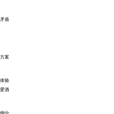
矛盾
替方案
动体验
助爱酒
案例分