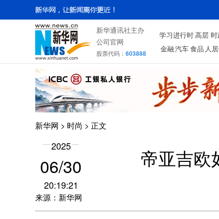
新华通讯社主办
学习进行时
高层
时
公司官网
金融
汽车
食品
人居
股票代码：
603888
新华网
>
时尚
> 正文
2025
帝亚吉欧
06/30
20:19:21
来源：新华网