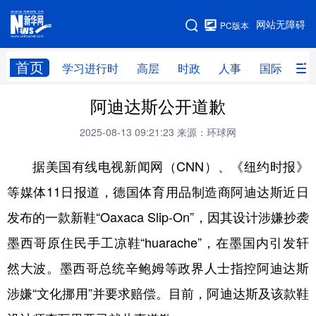
手机版
网站无障碍
PC版本
网站地图
首页
学习进行时
高层
时政
人事
国际
财
阿迪达斯公开道歉
学习进行时
高层
时政
人事
2025-08-13 09:21:23
来源：环球网
国际
财经
网评
港澳
据美国有线电视新闻网（CNN）、《纽约时报》
台湾
思客智库
全球连线
教育
等媒体11日报道，德国体育用品制造商阿迪达斯近日
科技
科创
量子
体育
发布的一款新鞋“Oaxaca Slip-On”，因其设计涉嫌抄袭
文化
书画
健康
军事
墨西哥原住民手工凉鞋“huarache”，在墨国内引发轩
访谈
视频
图片
政务
然大波。墨西哥总统辛鲍姆等政界人士指控阿迪达斯
法律
中央文件
金融
汽车
涉嫌“文化挪用”并要求赔偿。目前，阿迪达斯及该款鞋
食品
人居
信息化
数字经济