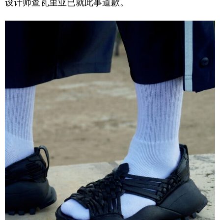
设计师查瓦里亚已就此事道歉。
学术中国
乡村振兴
银龄
溯源中国
城市
旅游
能源
会展
彩票
娱乐
时尚
悦读
公益
一带一路
亚太网
上市公司
文化产业
地方频道
北京
天津
河北
山西
辽宁
吉林
上海
江苏
浙江
安徽
福建
江西