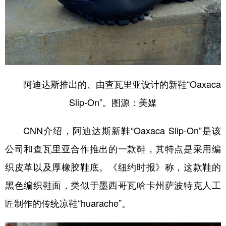
山东
河南
湖北
湖南
广东
广西
海南
重庆
四川
贵州
云南
西藏
陕西
甘肃
青海
宁夏
阿迪达斯推出的、由查瓦里亚设计的新鞋“Oaxaca
新疆
内蒙古
黑龙江
Slip-On”。图源：美媒
多语种频道
CNN介绍，阿迪达斯新鞋“Oaxaca Slip-On”是该
English
Español
Français
عربى
公司和查瓦里亚合作推出的一款鞋，其特点是采用编
织皮革以及厚橡胶鞋底。《纽约时报》称，这款鞋的
Русский язык
日本語
한국어
黑色编织鞋面，类似于墨西哥瓦哈卡州萨波特克人工
Deutsch
Português
匠制作的传统凉鞋“huarache”。