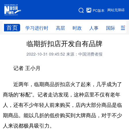
手机版
网站无障碍
PC版本
网站地图
首页
学习进行时
高层
时政
人事
国际
财
临期折扣店开发自有品牌
学习进行时
高层
时政
人事
2022-10-31 09:45:52
来源：中国消费者报
国际
财经
网评
港澳
记者 王小月
台湾
思客智库
全球连线
教育
科技
科创
量子
体育
近两年，临期商品折扣店火了起来，几乎成为了
文化
书画
健康
军事
商场的“标配”。记者走访发现，这种店里不仅有老年
访谈
视频
图片
政务
人，还有不少年轻人前来购买，店内大部分商品是临
期商品。能以几折的低价购买到大牌商品，对于不少
法律
中央文件
金融
汽车
人来说都极具吸引力。
食品
人居
信息化
数字经济