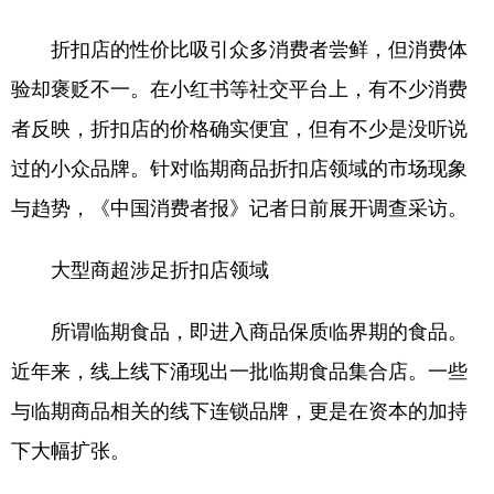
学术中国
乡村振兴
银龄
溯源中国
折扣店的性价比吸引众多消费者尝鲜，但消费体
验却褒贬不一。在小红书等社交平台上，有不少消费
城市
旅游
能源
会展
者反映，折扣店的价格确实便宜，但有不少是没听说
彩票
娱乐
时尚
悦读
过的小众品牌。针对临期商品折扣店领域的市场现象
公益
一带一路
亚太网
上市公司
与趋势，《中国消费者报》记者日前展开调查采访。
文化产业
大型商超涉足折扣店领域
地方频道
所谓临期食品，即进入商品保质临界期的食品。
北京
天津
河北
山西
近年来，线上线下涌现出一批临期食品集合店。一些
辽宁
吉林
上海
江苏
与临期商品相关的线下连锁品牌，更是在资本的加持
下大幅扩张。
浙江
安徽
福建
江西