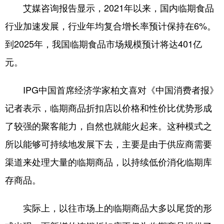
山东
河南
湖北
湖南
艾媒咨询报告显示，2021年以来，国内临期食品
广东
广西
海南
重庆
行业加速发展，行业年均复合增长率预计保持在6%。
到2025年，我国临期食品市场规模预计将达401亿
四川
贵州
云南
西藏
元。
陕西
甘肃
青海
宁夏
新疆
内蒙古
黑龙江
IPG中国首席经济学家柏文喜对《中国消费者报》
记者表示，临期商品折扣店以价格和性价比优势形成
多语种频道
了较强的聚客能力，自然也就能火起来。这种模式之
所以能够可持续地发展下去，主要是由于供应商需要
English
Español
Français
عربى
渠道来处理大量的临期商品，以持续低价消化临期库
Русский язык
日本語
한국어
存商品。
Deutsch
Português
实际上，以往市场上的临期商品大多以尾货的形