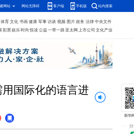
建网站
网站无障碍
客户端
手机版
站内搜索
体育
文化
书画
健康
军事
访谈
视频
图片
政务
法律
中央文件
展
彩票
娱乐
时尚
悦读
公益
一带一路
亚太网
上市公司
文化产业
需用国际化的语言进