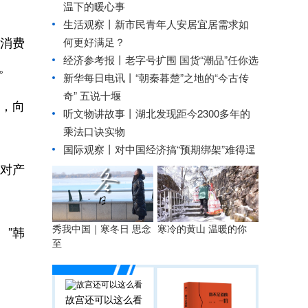
温下的暖心事
生活观察丨新市民青年人安居宜居需求如
消费
何更好满足？
经济参考报丨
老字号扩围 国货“潮品”任你选
。
新华每日电讯丨
“朝秦暮楚”之地的“今古传
奇” 五说十堰
，向
听文物讲故事丨湖北发现距今2300多年的
乘法口诀实物
国际观察丨
对中国经济搞“预期绑架”难得逞
对产
秀我中国｜寒冬日 思念
寒冷的黄山 温暖的你
”韩
至
故宫还可以这么看