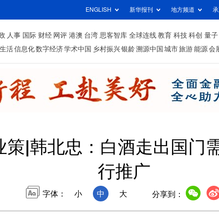
ENGLISH
新华报刊
地方频道
承
政
人事
国际
财经
网评
港澳
台湾
思客智库
全球连线
教育
科技
科创
量子
生活
信息化
数字经济
学术中国
乡村振兴
银龄
溯源中国
城市
旅游
能源
会
业策|韩北忠：白酒走出国门
行推广
字体：
小
中
大
分享到：