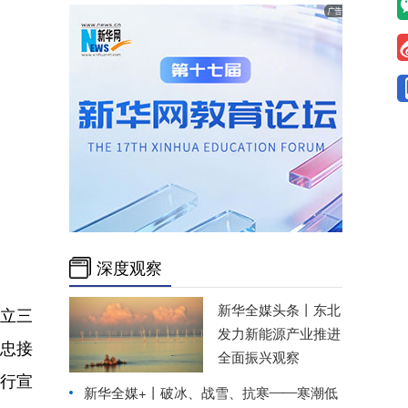
深度观察
新华全媒头条丨
东北
成立三
发力新能源产业推进
忠接
全面振兴观察
行宣
新华全媒+丨
破冰、战雪、抗寒——寒潮低