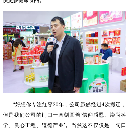
供更多健康食品。
学术中国
乡村振兴
银龄
溯源中国
城市
旅游
能源
会展
彩票
娱乐
时尚
悦读
公益
一带一路
亚太网
上市公司
文化产业
地方频道
北京
天津
河北
山西
“好想你专注红枣30年，公司虽然经过4次搬迁，
辽宁
吉林
上海
江苏
但是我们公司的门口一直刻画着‘信仰感恩、崇尚科
浙江
安徽
福建
江西
学、良心工程、道德产业’。当然这不仅仅是一句口