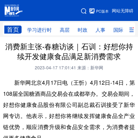
手机版
网站无障碍
PC版本
网站地图
首页
学习进行时
高层
时政
人事
国际
财
消费新主张·春糖访谈｜石训：好想你持
学习进行时
高层
时政
人事
续开发健康食品满足新消费需求
国际
财经
网评
港澳
2023-04-17 17:01:41
来源：新华网
台湾
思客智库
全球连线
教育
新华网北京4月17日电（王忻）4月12日-14日，第
科技
科创
量子
体育
108届全国糖酒商品交易会在成都举办。交易会期间，
文化
书画
健康
军事
好想你健康食品股份有限公司副总裁石训接受了新华
访谈
视频
图片
政务
网专访。他表示，好想你将继续发挥健康食品全产业
法律
中央文件
金融
汽车
链优势，顺应消费升级和食品安全需求，为消费者提
食品
人居
信息化
数字经济