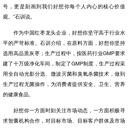
山东
河南
湖北
湖南
号，更是刻画到我们好想你每个人内心的核心价值
广东
广西
海南
重庆
观。”石训说。
四川
贵州
云南
西藏
作为中国红枣龙头企业，好想你坚守高于行业水
陕西
甘肃
青海
宁夏
平的严苛标准。石训介绍，在原料方面，好想你坚持
新疆
内蒙古
黑龙江
选用高品质灰枣；生产过程中，按医药行业GMP要求
建了十万级净化车间，制定了GMP制度，生产过程采
多语种频道
用全自动光影分选、微波灭菌和臭氧杀菌技术，做到
English
Español
Français
عربى
生产过程无菌操作，为消费者提供安全、卫生、营养
的健康食品。
Русский язык
日本語
한국어
Deutsch
Português
好想你一方面时刻关注市场动态，一方面积极寻
求智囊机构合作，对目标市场、目标客户群体及市场