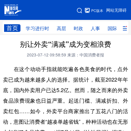
手机版
网站无障碍
PC版本
网站地图
首页
学习进行时
高层
时政
人事
国际
财
别让外卖“满减”成为变相浪费
学习进行时
高层
时政
人事
2023-07-12 09:58:59
来源：中国消费者报
国际
财经
网评
港澳
在这个动动手指就能吃遍各色美食的时代，点外
台湾
思客智库
全球连线
教育
卖已成为越来越多人的选择。据统计，截至2022年年
科技
科创
量子
体育
底，国内外卖用户已达5.2亿。然而，随之而来的外卖
文化
书画
健康
军事
食品浪费现象也日益严重。起送门槛、满减折扣、外
访谈
视频
图片
政务
卖红包……如今，外卖平台商家推出了五花八门的活
法律
中央文件
金融
汽车
动，意图让消费者“越凑单越省钱”，种种活动也在无形
食品
人居
信息化
数字经济