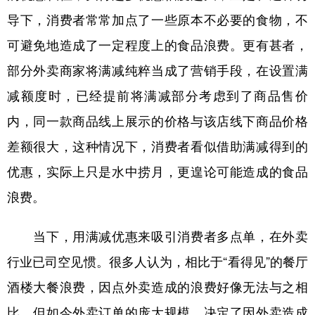
山东
河南
湖北
湖南
导下，消费者常常加点了一些原本不必要的食物，不
广东
广西
海南
重庆
可避免地造成了一定程度上的食品浪费。更有甚者，
四川
贵州
云南
西藏
部分外卖商家将满减纯粹当成了营销手段，在设置满
陕西
甘肃
青海
宁夏
减额度时，已经提前将满减部分考虑到了商品售价
内，同一款商品线上展示的价格与该店线下商品价格
新疆
内蒙古
黑龙江
差额很大，这种情况下，消费者看似借助满减得到的
优惠，实际上只是水中捞月，更遑论可能造成的食品
多语种频道
浪费。
English
Español
Français
عربى
Русский язык
日本語
한국어
当下，用满减优惠来吸引消费者多点单，在外卖
行业已司空见惯。很多人认为，相比于“看得见”的餐厅
Deutsch
Português
酒楼大餐浪费，因点外卖造成的浪费好像无法与之相
比，但如今外卖订单的庞大规模，决定了因外卖造成