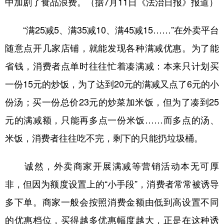
中加剧了食品浪费。（据7月11日《法治日报》报道）
学术中国
乡村振兴
银龄
溯源中国
“满25减5、满35减10、满45减15……”在外卖平台
城市
旅游
能源
会展
随意点开几家店铺，就能发现各种满减优惠。为了能
彩票
娱乐
时尚
悦读
省钱，消费者点单时往往忙着凑满减：本来只计划买
公益
一带一路
亚太网
上市公司
一份15元的炒饭，为了达到20元的满减又点了6元的小
份汤；买一份总价23元的炒菜加米饭，但为了凑到25
文化产业
元的满减额，只能再多点一份米饭……而多点的汤、
米饭，消费者往往吃不完，剩下的只能扔垃圾桶。
地方频道
北京
天津
河北
山西
诚然，外卖商家开展满减等营销活动本无可厚
非，但因为额度设置上的“小手段”，消费者常常被诱导
辽宁
吉林
上海
江苏
多下单。商家一般会按照消费金额由低到高设置不同
浙江
安徽
福建
江西
的优惠档位，买得越多优惠幅度越大，正是在这种诱