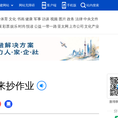
建网站
网站无障碍
客户端
手机版
站内搜索
体育
文化
书画
健康
军事
访谈
视频
图片
政务
法律
中央文件
展
彩票
娱乐
时尚
悦读
公益
一带一路
亚太网
上市公司
文化产业
来抄作业