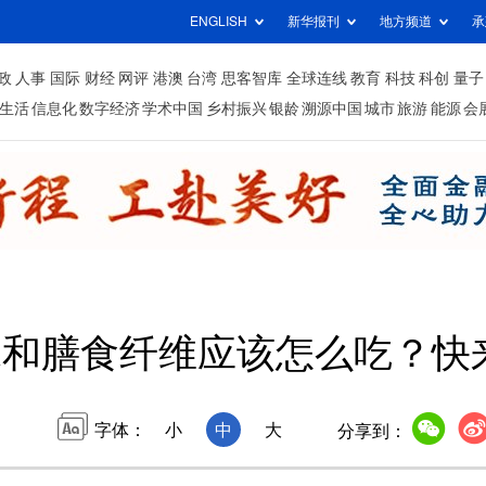
ENGLISH
新华报刊
地方频道
承
政
人事
国际
财经
网评
港澳
台湾
思客智库
全球连线
教育
科技
科创
量子
生活
信息化
数字经济
学术中国
乡村振兴
银龄
溯源中国
城市
旅游
能源
会
水和膳食纤维应该怎么吃？快
字体：
小
中
大
分享到：