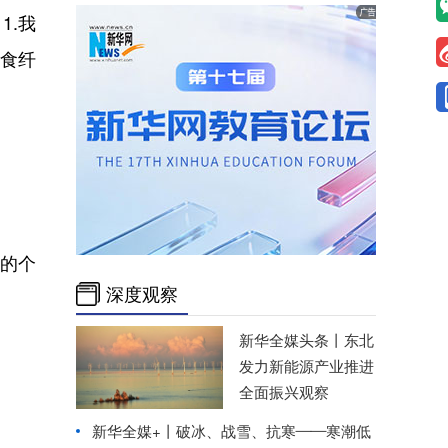
.我
膳食纤
的个
深度观察
新华全媒头条丨
东北
发力新能源产业推进
全面振兴观察
新华全媒+丨
破冰、战雪、抗寒——寒潮低