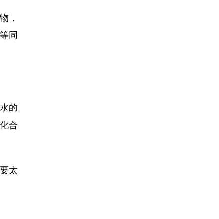
物，
够等同
水的
水化合
要太