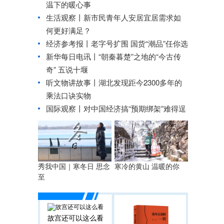
温下的暖心事
生活观察丨新市民青年人安居宜居需求如
何更好满足？
经济参考报丨
老字号扩围 国货“潮品”任你选
新华每日电讯丨
“朝秦暮楚”之地的“今古传
奇” 五说十堰
听文物讲故事丨湖北发现距今2300多年的
乘法口诀实物
国际观察丨
对中国经济搞“预期绑架”难得逞
秀我中国｜寒冬日 思念
寒冷的黄山 温暖的你
至
故宫还可以这么看