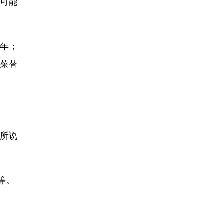
有可能
年；
菜替
所说
等。