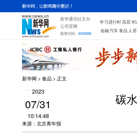
新华通讯社主办
学习进行时
高层
时
公司官网
金融
汽车
食品
人居
股票代码：
603888
新华网
>
食品
> 正文
2023
碳
07/31
10:14:48
来源：北京青年报