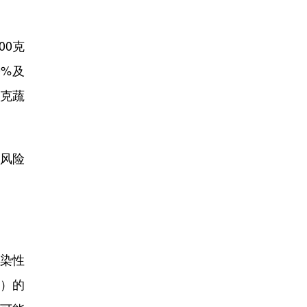
00克
0%及
0克蔬
风险
染性
）的