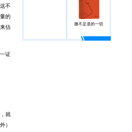
。这不
大量的
微不足道的一切
来估
—证
克，就
除外）