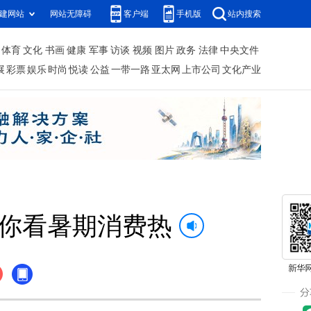
建网站
网站无障碍
客户端
手机版
站内搜索
体育
文化
书画
健康
军事
访谈
视频
图片
政务
法律
中央文件
展
彩票
娱乐
时尚
悦读
公益
一带一路
亚太网
上市公司
文化产业
据带你看暑期消费热