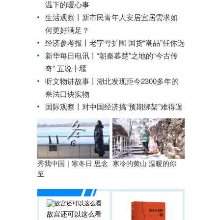
温下的暖心事
生活观察丨新市民青年人安居宜居需求如
何更好满足？
经济参考报丨
老字号扩围 国货“潮品”任你选
新华每日电讯丨
“朝秦暮楚”之地的“今古传
奇” 五说十堰
听文物讲故事丨湖北发现距今2300多年的
乘法口诀实物
国际观察丨
对中国经济搞“预期绑架”难得逞
秀我中国｜寒冬日 思念
寒冷的黄山 温暖的你
至
故宫还可以这么看