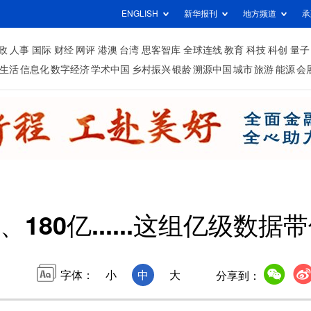
ENGLISH
新华报刊
地方频道
承
政
人事
国际
财经
网评
港澳
台湾
思客智库
全球连线
教育
科技
科创
量子
生活
信息化
数字经济
学术中国
乡村振兴
银龄
溯源中国
城市
旅游
能源
会
亿、180亿......这组亿级数
字体：
小
中
大
分享到：