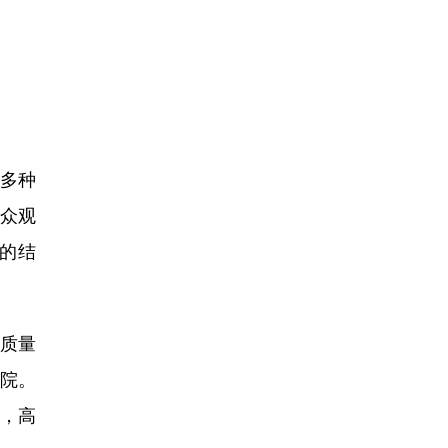
多种
众观
的结
质量
影院。
养，高