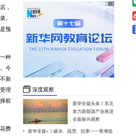
店，
制菜。
多是预
一种
。今
材不新
深度观察
织受理
选择权
新华全媒头条丨
东北
发力新能源产业推进
全面振兴观察
花费
新华全媒+丨
破冰、战雪、抗寒——寒潮低