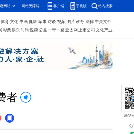
建网站
网站无障碍
客户端
手机版
站内搜索
体育
文化
书画
健康
军事
访谈
视频
图片
政务
法律
中央文件
展
彩票
娱乐
时尚
悦读
公益
一带一路
亚太网
上市公司
文化产业
费者