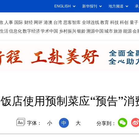
ENGLISH
新华报刊
地方频道
承
政
人事
国际
财经
网评
港澳
台湾
思客智库
全球连线
教育
科技
科创
量子
生活
信息化
数字经济
学术中国
乡村振兴
银龄
溯源中国
城市
旅游
能源
会
饭店使用预制菜应“预告”消
字体：
小
中
大
分享到：