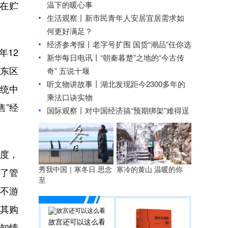
温下的暖心事
在贮
生活观察丨新市民青年人安居宜居需求如
何更好满足？
经济参考报丨
老字号扩围 国货“潮品”任你选
年12
新华每日电讯丨
“朝秦暮楚”之地的“今古传
浦东区
奇” 五说十堰
听文物讲故事丨湖北发现距今2300多年的
系统中
乘法口诀实物
售”经
国际观察丨
对中国经济搞“预期绑架”难得逞
制度，
秀我中国｜寒冬日 思念
寒冷的黄山 温暖的你
除了管
至
不游
其购
故宫还可以这么看
知情