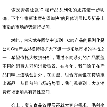
山东
河南
湖北
湖南
该投资者还就“C 端产品系列化的思路进一步明
广东
广西
海南
重庆
确，下半年推新速度有望加快”的具体进展以及新品上
四川
贵州
云南
西藏
市后的市场趋势进行提问。
陕西
甘肃
青海
宁夏
对此，何宏武在回复中谈到，C端产品的系列化是
新疆
内蒙古
黑龙江
公司C端产品规模持续扩大下进一步拓展市场的举措之
一，希望依托大数据分析，通过不同系列的产品覆盖
多语种频道
不同的消费人群和消费场景。在今年，我们除了在产
English
Español
Français
عربى
品口味上连续创新外，在面型、组合方面也在持续推
Русский язык
日本語
한국어
出新品，从目前的市场趋势看，我们观察到，大众消
Deutsch
Português
费市场更加具有弹性空间。
会上，宝立食品管理层还就大客户需求、毛利率