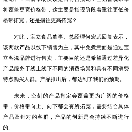
将覆盖更宽价格带，这主要是指现阶段着重往更低价
学术中国
乡村振兴
银龄
溯源中国
格带拓宽，还是指往更高拓宽？
城市
旅游
能源
会展
对此，宝立食品董事、总经理何宏武回复表示，
彩票
娱乐
时尚
悦读
该两款产品以线下销售为主，其中免煮意面是通过宝
公益
一带一路
亚太网
上市公司
立客滋品牌进行售卖，主要目的还是希望通过差异化
文化产业
产品服务于线上线下不同的消费场景和具有不同消费
特点购买人群。产品推出后，都达到了我们的预期。
地方频道
未来，空刻的产品肯定会覆盖更为广阔的价格
北京
天津
河北
山西
带，价格带向上、向下都会有所拓宽，需要结合具体
辽宁
吉林
上海
江苏
产品及针对的客群，产品的创新是会持续不断进行
浙江
安徽
福建
江西
的。