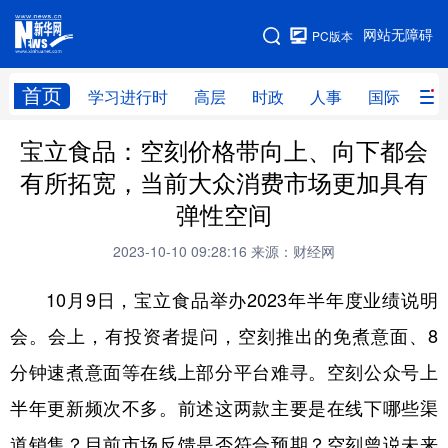
手机版
网站无障碍
PC版本
网站地图
首页
学习进行时
高层
时政
人事
国际
财
宝立食品：空刻价格带向上、向下都会
学习进行时
高层
时政
人事
有所拓宽，当前大众消费市场更加具有
国际
财经
网评
港澳
弹性空间
台湾
思客智库
全球连线
教育
2023-10-10 09:28:16
来源：财经网
科技
科创
量子
体育
10月9日，宝立食品举办2023年半年度业绩说明
文化
书画
健康
军事
会。会上，有投资者提问，空刻推出的免煮意面、8
访谈
视频
图片
政务
分钟速煮意面等在线上部分平台难寻。空刻公众号上
法律
中央文件
金融
汽车
半年更新频次不多。前述这两款主要是在线下哪些渠
道销售？目前市场反馈是否符合预期？空刻曾说未来
食品
人居
信息化
数字经济