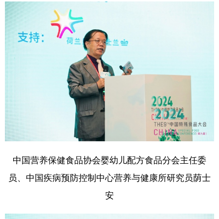
山东
河南
湖北
湖南
广东
广西
海南
重庆
四川
贵州
云南
西藏
陕西
甘肃
青海
宁夏
新疆
内蒙古
黑龙江
多语种频道
English
Español
Français
عربى
中国营养保健食品协会婴幼儿配方食品分会主任委
Русский язык
日本語
한국어
员、中国疾病预防控制中心营养与健康所研究员荫士
Deutsch
Português
安