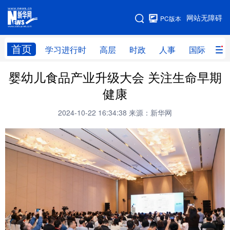
手机版
网站无障碍
PC版本
网站地图
首页
学习进行时
高层
时政
人事
国际
财
婴幼儿食品产业升级大会 关注生命早期
学习进行时
高层
时政
人事
健康
国际
财经
网评
港澳
2024-10-22 16:34:38
来源：新华网
台湾
思客智库
全球连线
教育
科技
科创
量子
体育
文化
书画
健康
军事
访谈
视频
图片
政务
法律
中央文件
金融
汽车
食品
人居
信息化
数字经济