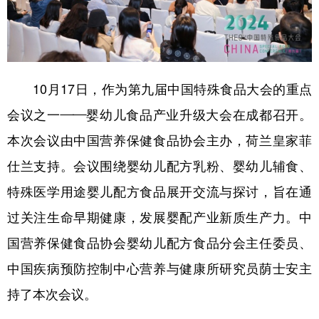
学术中国
乡村振兴
银龄
溯源中国
城市
旅游
能源
会展
彩票
娱乐
时尚
悦读
10月17日，作为第九届中国特殊食品大会的重点
会议之一——婴幼儿食品产业升级大会在成都召开。
公益
一带一路
亚太网
上市公司
本次会议由中国营养保健食品协会主办，荷兰皇家菲
文化产业
仕兰支持。会议围绕婴幼儿配方乳粉、婴幼儿辅食、
特殊医学用途婴儿配方食品展开交流与探讨，旨在通
地方频道
过关注生命早期健康，发展婴配产业新质生产力。中
北京
天津
河北
山西
国营养保健食品协会婴幼儿配方食品分会主任委员、
辽宁
吉林
上海
江苏
中国疾病预防控制中心营养与健康所研究员荫士安主
浙江
安徽
福建
江西
持了本次会议。