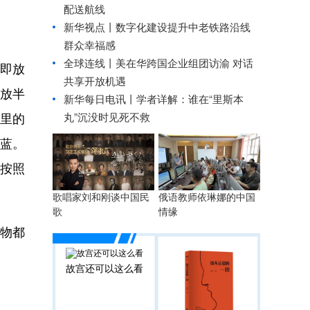
配送航线
新华视点丨
数字化建设提升中老铁路沿线
群众幸福感
全球连线丨
美在华跨国企业组团访渝 对话
即放
共享开放机遇
放半
新华每日电讯丨
学者详解：谁在“里斯本
丸”沉没时见死不救
气里的
蓝。
按照
歌唱家刘和刚谈中国民
俄语教师依琳娜的中国
歌
情缘
物都
故宫还可以这么看