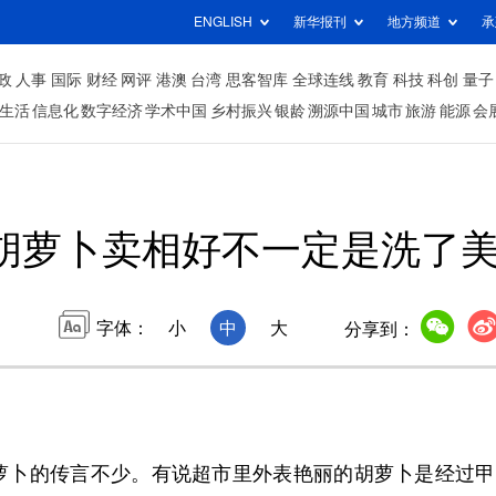
ENGLISH
新华报刊
地方频道
承
政
人事
国际
财经
网评
港澳
台湾
思客智库
全球连线
教育
科技
科创
量子
生活
信息化
数字经济
学术中国
乡村振兴
银龄
溯源中国
城市
旅游
能源
会
胡萝卜卖相好不一定是洗了
字体：
小
中
大
分享到：
卜的传言不少。有说超市里外表艳丽的胡萝卜是经过甲