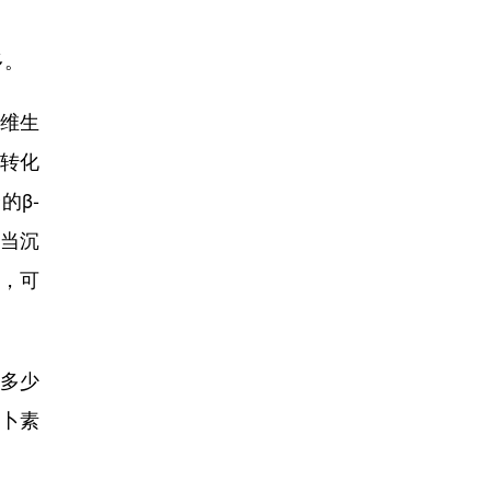
多。
维生
素转化
的β-
当沉
底，可
多少
萝卜素