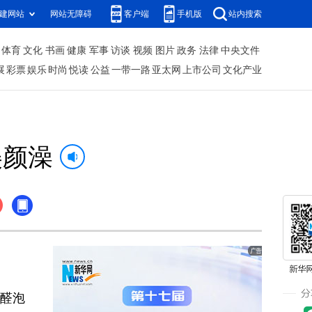
建网站
网站无障碍
客户端
手机版
站内搜索
体育
文化
书画
健康
军事
访谈
视频
图片
政务
法律
中央文件
展
彩票
娱乐
时尚
悦读
公益
一带一路
亚太网
上市公司
文化产业
美颜澡
醛泡