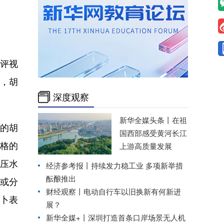
。
评视
，胡
深度观察
新华全媒头条丨
在祖
的胡
国西部感受黄河长江
格的
上游高质量发展
压水
经济参考报丨
持续发力稳工业 多项新举措
酝酿推出
或分
财经观察丨
电动自行车以旧换新有何新进
卜表
展？
新华全媒+丨
深圳打造首条口岸场景无人机