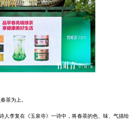
以春茶为上。
代诗人李复在《玉泉寺》一诗中，将春茶的色、味、气描