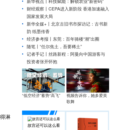
新华视点丨
科技赋能：解锁农业“新密码”
财经观察丨
CEPA进入新阶段 香港加速融入
国家发展大局
新华全媒+丨
北京古旧书市探访记：古书新
韵 纸墨传香
经济参考报丨
东莞：百年骑楼“潮”出圈
随笔丨“任尔焦土，吾要稀土”
记者手记丨丝路新程：阿曼向中国游客与
投资者张开怀抱
“低空经济”蓄势“高飞”
视频告诉你，她多爱英
歌舞
绘得淋
故宫还可以这么看