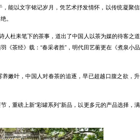
于，能以文字铭记岁月，凭艺术抒发情怀，以传统凝聚信
不绝。
代诗人杜耒笔下的茶事，道出了中国人以茶为媒的待客之
羽《茶经》载：“春采者胜”，明代田艺蘅更在《煮泉小
雾养嫩叶，中国人对春茶的追逐，早已超越口腹之欲，升
节，重磅上新“彩罐系列”新品，以更多元的产品选择，