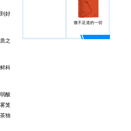
收到好
微不足道的一切
品质之
锁鲜科
、弱酸
云雾笼
茶独