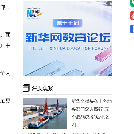
仰，
道。而
品》中
华为
深度观察
满足更
新华全媒头条丨
各地
各部门深入践行“五
个必须统筹”述评之
四