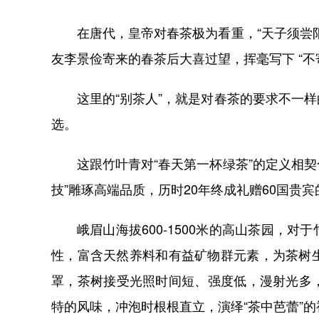
在唐代，皇帝对春茶极为看重，“天子须尝
友李景俭寄来的春茶后大喜过望，挥毫写下 “不
这里的“别茶人”，就是对春茶的要求不一
选。
这跟竹叶青对“春天第一杯绿茶”的定义相契
技”雕琢高端品质，历时20年终成礼赠60国贵
峨眉山海拔600-1500米的高山茶园，
性，富含天然养料和有益矿物群元素，为茶树生长
罩，茶树接受光照时间短、强度低，漫射光多
特的风味，冲泡时根根直立，演绎“茶中芭蕾”