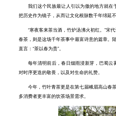
我们这个民族最让人引以为傲的地方就在
把历史作为镜子，从而让文化根脉数千年绵延
“寒夜客来茶当酒，竹炉汤沸火初红。”宋
春茶，则是这场千年茶事中最富诗意的篇章。陆
直言：“茶以春为贵”。
每年清明前后，春日烟雨浸新芽，巴蜀云
对时序更迭的敬畏，以及对生命的礼赞。
今年，竹叶青茶更是在第七届峨眉高山春茶
多消费者更丰富的饮茶场景需求。