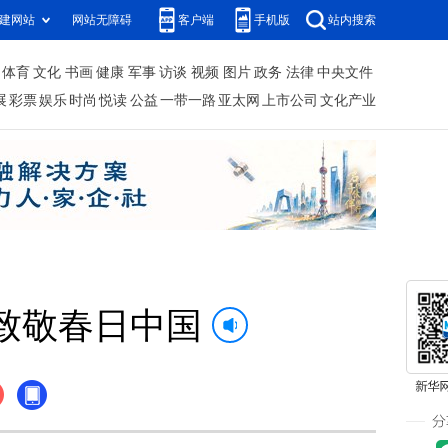
建网站
网站无障碍
客户端
手机版
站内搜索
体育
文化
书画
健康
军事
访谈
视频
图片
政务
法律
中央文件
展
彩票
娱乐
时尚
悦读
公益
一带一路
亚太网
上市公司
文化产业
致敬春日中国