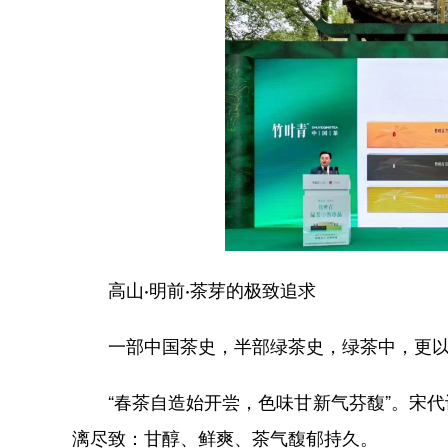
高山·明前·茶芽的极致追求
一部中国茶史，半部绿茶史，绿茶中，更
“春茶自造始开尝，色味甘新气芬馥”。宋
漓尽致：甘醇、鲜爽、茶气馥郁持久。