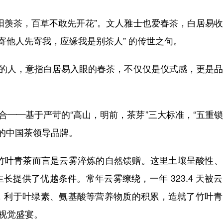
阳羡茶，百草不敢先开花”。文人雅士也爱春茶，白居易
寄他人先寄我，应缘我是别茶人” 的传世之句。
样的人，意指白居易入眼的春茶，不仅仅是仪式感，更是
合——基于严苛的“高山，明前，茶芽”三大标准，“五重
宾的中国茶领导品牌。
对于竹叶青茶而言是云雾淬炼的自然馈赠。这里土壤呈酸性
提供了优越条件。常年云雾缭绕，一年 323.4 天被
，利于叶绿素、氨基酸等营养物质的积累，造就了竹叶青
的视觉盛宴。