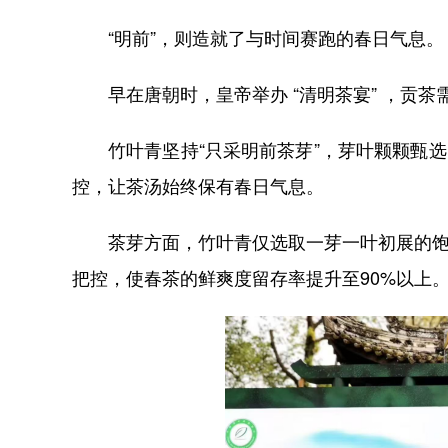
“明前”，则造就了与时间赛跑的春日气息。
早在唐朝时，皇帝举办 “清明茶宴” ，贡
竹叶青坚持“只采明前茶芽”，芽叶颗颗甄选
控，让茶汤始终保有春日气息。
茶芽方面，竹叶青仅选取一芽一叶初展的饱
把控，使春茶的鲜爽度留存率提升至90%以上