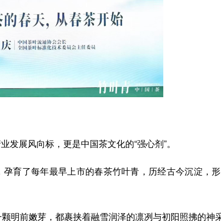
业发展风向标，更是中国茶文化的“强心剂”。
，孕育了每年最早上市的春茶竹叶青，历经古今沉淀，形
一颗明前嫩芽，都裹挟着融雪润泽的凛冽与初阳照拂的神