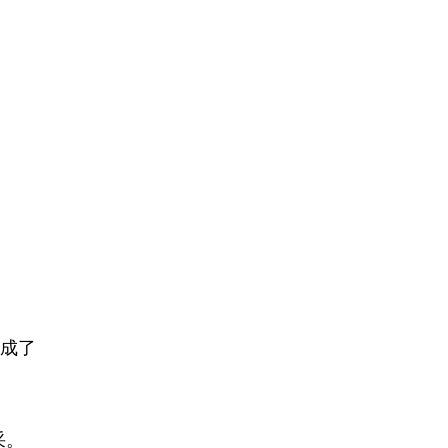
成了
采。