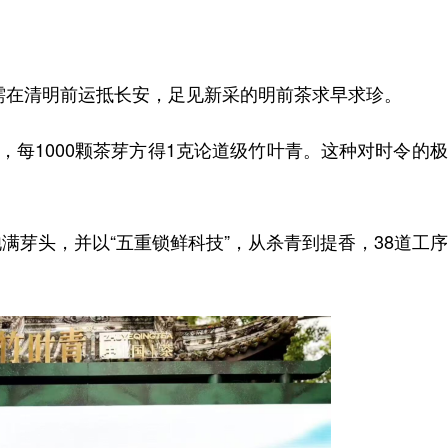
茶需在清明前运抵长安，足见新采的明前茶求早求珍。
，每1000颗茶芽方得1克论道级竹叶青。这种对时令的
满芽头，并以“五重锁鲜科技”，从杀青到提香，38道工
。