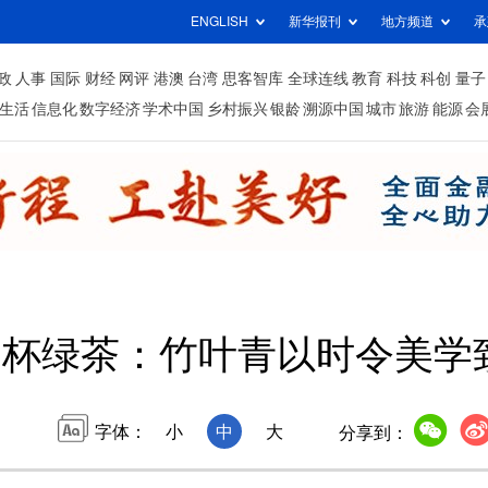
ENGLISH
新华报刊
地方频道
承
政
人事
国际
财经
网评
港澳
台湾
思客智库
全球连线
教育
科技
科创
量子
生活
信息化
数字经济
学术中国
乡村振兴
银龄
溯源中国
城市
旅游
能源
会
一杯绿茶：竹叶青以时令美学
字体：
小
中
大
分享到：