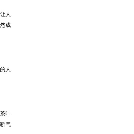
，让人
蔚然成
的人
。
际茶叶
新气