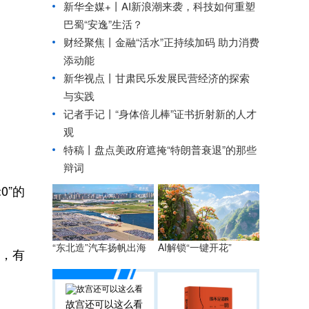
新华全媒+丨
AI新浪潮来袭，科技如何重塑
巴蜀“安逸”生活？
财经聚焦丨金融“活水”正持续加码 助力消费
添动能
新华视点丨
甘肃民乐发展民营经济的探索
与实践
记者手记丨“身体倍儿棒”证书折射新的人才
观
特稿丨盘点美政府遮掩“特朗普衰退”的那些
辩词
0”的
AI解锁“一键开花”
“东北造”汽车扬帆出海
时，有
故宫还可以这么看