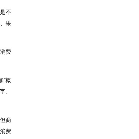
来是不
糖、果
被消费
加”概
小字、
。但商
导消费