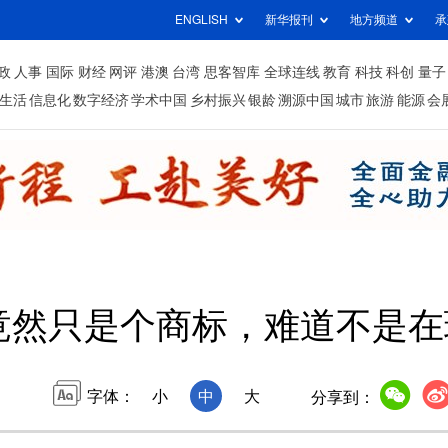
ENGLISH
新华报刊
地方频道
承
政
人事
国际
财经
网评
港澳
台湾
思客智库
全球连线
教育
科技
科创
量子
生活
信息化
数字经济
学术中国
乡村振兴
银龄
溯源中国
城市
旅游
能源
会
”竟然只是个商标，难道不是
字体：
小
中
大
分享到：