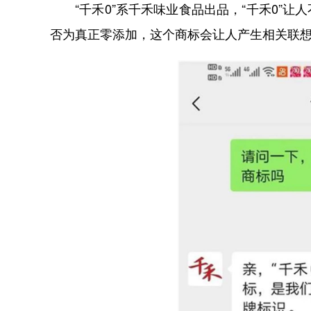
“千禾0”系千禾味业食品出品，“千禾0”让
否为真正零添加，这个商标会让人产生相关联