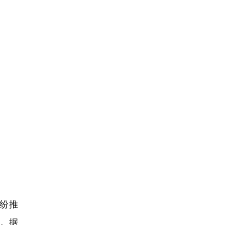
纷推
准。据