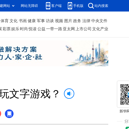
建网站
网站无障碍
客户端
手机版
站内搜索
体育
文化
书画
健康
军事
访谈
视频
图片
政务
法律
中央文件
展
彩票
娱乐
时尚
悦读
公益
一带一路
亚太网
上市公司
文化产业
在玩文字游戏？