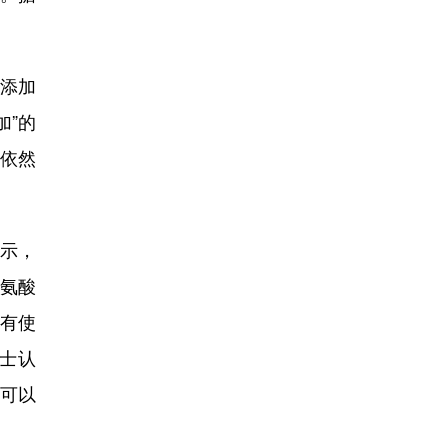
时添加
加”的
但依然
显示，
谷氨酸
没有使
士认
”可以