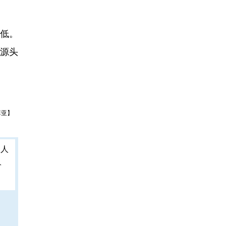
不低。
源头
李亚】
人