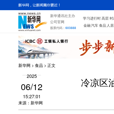
新华通讯社主办
学习进行时
高层
时
公司官网
金融
汽车
食品
人居
股票代码：
603888
新华网
>
食品
> 正文
2025
冷凉区
06/12
15:27:01
来源：新华网