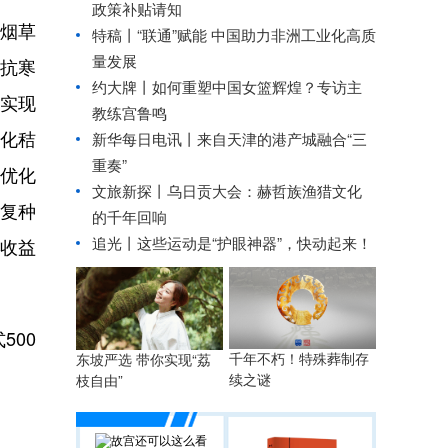
政策补贴请知
、烟草
特稿丨“联通”赋能 中国助力非洲工业化高质
量发展
的抗寒
约大牌丨如何重塑中国女篮辉煌？专访主
，实现
教练宫鲁鸣
化秸
新华每日电讯丨
来自天津的港产城融合“三
重奏”
优化
文旅新探丨乌日贡大会：赫哲族渔猎文化
效复种
的千年回响
追光丨
这些运动是“护眼神器”，快动起来！
民收益
500
千年不朽！特殊葬制存
东坡严选 带你实现“荔
续之谜
枝自由”