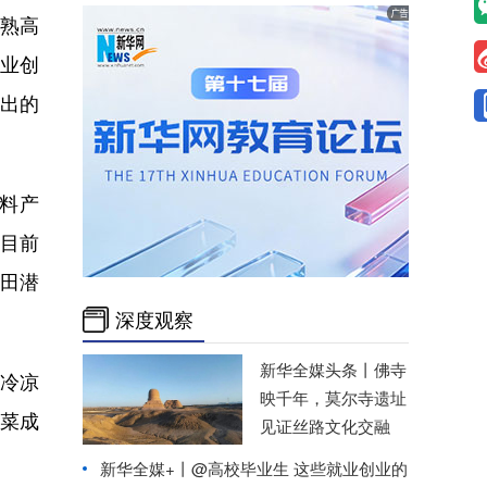
两熟高
农业创
产出的
料产
目前
闲田潜
深度观察
新华全媒头条丨
佛寺
冷凉
映千年，莫尔寺遗址
菜成
见证丝路文化交融
新华全媒+丨
@高校毕业生 这些就业创业的