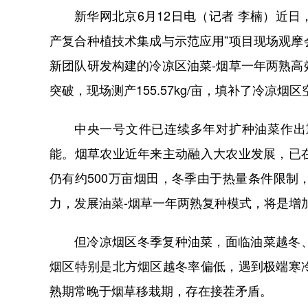
新华网北京
6月12日电（记者 李楠）近日
产复合种植技术集成与示范应用”项目现场观
新团队研发构建的冷凉区油菜-烟草一年两熟
突破，现场测产155.57kg/亩，填补了冷凉烟区
中央一号文件已连续多年对扩种油菜作出
能。烟草农业近年来主动融入大农业发展，已
仍有约
500万亩烟田，冬季由于热量条件限
力，发展油菜-烟草一年两熟复种模式，将是增
但冷凉烟区冬季复种油菜，面临油菜越冬
烟区特别是北方烟区越冬率偏低，遇到极端寒
熟期常晚于烟草移栽期，存在接茬矛盾。