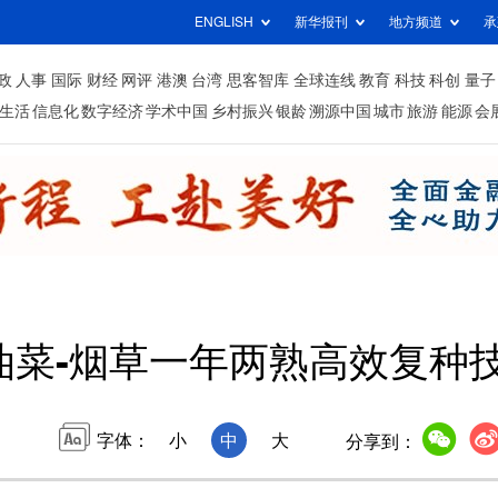
ENGLISH
新华报刊
地方频道
承
政
人事
国际
财经
网评
港澳
台湾
思客智库
全球连线
教育
科技
科创
量子
生活
信息化
数字经济
学术中国
乡村振兴
银龄
溯源中国
城市
旅游
能源
会
油菜-烟草一年两熟高效复种
字体：
小
中
大
分享到：