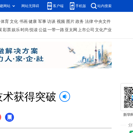
建网站
网站无障碍
客户端
手机版
站内搜索
体育
文化
书画
健康
军事
访谈
视频
图片
政务
法律
中央文件
展
彩票
娱乐
时尚
悦读
公益
一带一路
亚太网
上市公司
文化产业
技术获得突破