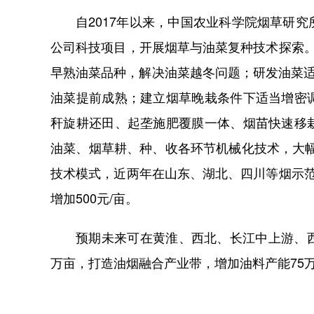
自
2017年以来，中国农业科学院烟草研
公司科技项目，开展烟草与油菜复种技术探索
早熟油菜品种，解决油菜越冬问题；研发油菜
油菜提前成熟；建立烟草晚栽条件下适当增密
秆旋耕还田、起垄施肥覆膜一体、烟苗快速移
油菜、烟草耕、种、收各环节机械化技术，大
技术模式，近两年在山东、湖北、四川等烟示
增加500元/亩。
预期未来可在黄淮、西北、长江中上游、
万
亩，打造油烟融合产业带，增加油料产能
7