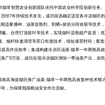
究所烟草智慧农业创新团队依托中国农业科学院创新任务
。历经7年持续技术攻关，成功筛选确定适宜各冷凉烟区
适期适量播种、油菜促熟剂、割晒+捡拾分段收获等技术
调氮、合理打顶留叶等技术，实现烟叶适熟稳产提质；优
栽、烟杆快速清理等茬口衔接技术，缩短接茬时间；配套
幅提高作业效率；集成构建冷凉区油菜-烟草一年两熟高
范推广5万亩，成功实现冷凉烟区增加一季油菜产出，农
西南高海拔烟区推广油菜
-烟草一年两熟高效复种技术模式
5万吨，为保障我国粮油安全作出贡献。