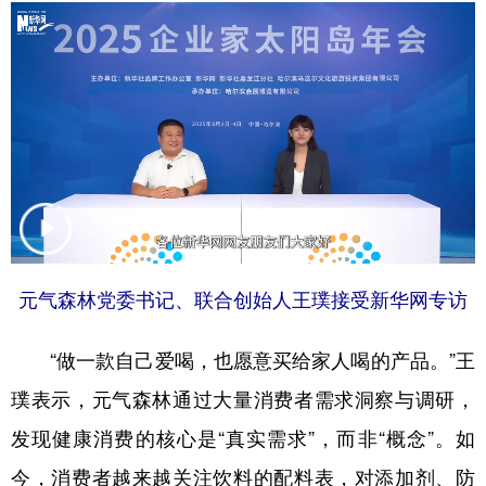
学术中国
乡村振兴
银龄
溯源中国
城市
旅游
能源
会展
彩票
娱乐
时尚
悦读
公益
一带一路
亚太网
上市公司
文化产业
元气森林党委书记、联合创始人王璞接受新华网专访
地方频道
北京
天津
河北
山西
“做一款自己爱喝，也愿意买给家人喝的产品。”王
璞表示，元气森林通过大量消费者需求洞察与调研，
辽宁
吉林
上海
江苏
发现健康消费的核心是“真实需求”，而非“概念”。如
浙江
安徽
福建
江西
今，消费者越来越关注饮料的配料表，对添加剂、防