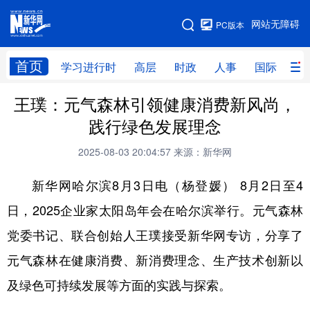
手机版
网站无障碍
PC版本
网站地图
首页
学习进行时
高层
时政
人事
国际
财
王璞：元气森林引领健康消费新风尚，
学习进行时
高层
时政
人事
践行绿色发展理念
国际
财经
网评
港澳
2025-08-03 20:04:57
来源：新华网
台湾
思客智库
全球连线
教育
新华网哈尔滨8月3日电（杨登媛） 8月2日至4
科技
科创
量子
体育
日，2025企业家太阳岛年会在哈尔滨举行。元气森林
文化
书画
健康
军事
党委书记、联合创始人王璞接受新华网专访，分享了
访谈
视频
图片
政务
元气森林在健康消费、新消费理念、生产技术创新以
法律
中央文件
金融
汽车
及绿色可持续发展等方面的实践与探索。
食品
人居
信息化
数字经济