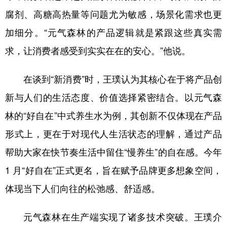
山东
河南
湖北
湖南
腐剂、高糖高热量等问题尤为敏感，场景化需求也更
广东
广西
海南
重庆
加细分。“元气森林的产品逻辑就是紧跟这些真实需
四川
贵州
云南
西藏
求，让消费者感受到实实在在的安心。”他说。
陕西
甘肃
青海
宁夏
在谈到“新消费”时，王璞认为其核心在于将产品创
新疆
内蒙古
黑龙江
新与人们的生活态度、价值选择紧密结合。以元气森
林的“好自在”中式养生水为例，其创新不仅体现在产品
多语种频道
形式上，更在于对现代人生活状态的理解，通过产品
English
Español
Français
عربى
帮助大家在快节奏生活中留住“慢养生”的自在感。今年
Русский язык
日本語
한국어
1 月“好自在”正式更名，旨在赋予品牌更多想象空间，
体现当下人们向往的松弛感、舒适感。
Deutsch
Português
元气森林在生产端实现了诸多技术突破。王璞介