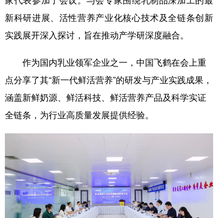
家代表参加了会议。与会专家围绕乳制品深加工的最
新科研进展、活性营养产业化核心技术及全链条创新
学术中国
乡村振兴
银龄
溯源中国
实践展开深入探讨，旨在推动产学研深度融合。
城市
旅游
能源
会展
彩票
娱乐
时尚
悦读
作为国内乳业领军企业之一，中国飞鹤在会上重
点分享了其“新一代鲜活营养”的研发与产业实践成果，
公益
一带一路
亚太网
上市公司
涵盖新鲜奶源、鲜活科技、鲜活营养产品及科学实证
文化产业
全链条，为行业高质量发展提供经验。
地方频道
北京
天津
河北
山西
辽宁
吉林
上海
江苏
浙江
安徽
福建
江西