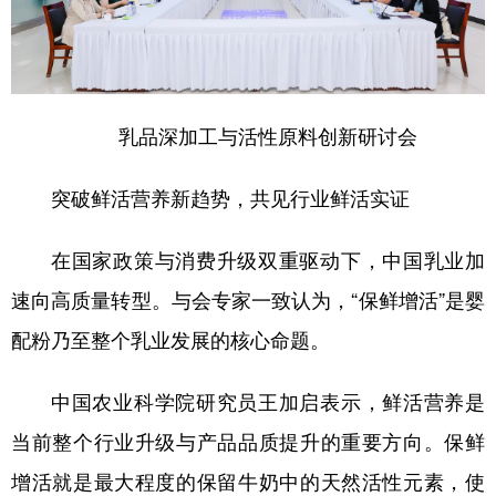
山东
河南
湖北
湖南
广东
广西
海南
重庆
四川
贵州
云南
西藏
乳品深加工与活性原料创新研讨会
陕西
甘肃
青海
宁夏
新疆
内蒙古
黑龙江
突破鲜活营养新趋势，共见行业鲜活实证
在国家政策与消费升级双重驱动下，中国乳业加
多语种频道
速向高质量转型。与会专家一致认为，“保鲜增活”是婴
English
Español
Français
عربى
配粉乃至整个乳业发展的核心命题。
Русский язык
日本語
한국어
中国农业科学院研究员王加启表示，鲜活营养是
Deutsch
Português
当前整个行业升级与产品品质提升的重要方向。保鲜
增活就是最大程度的保留牛奶中的天然活性元素，使