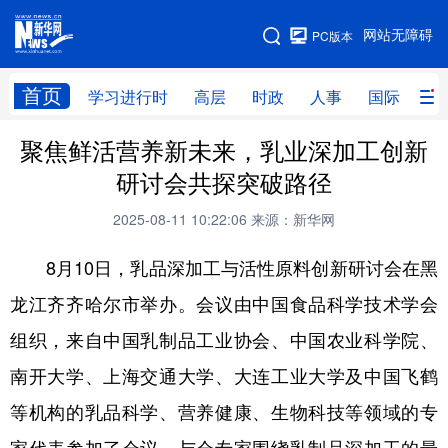
手机版
网站无障碍
PC版本
网站地图
首页
学习进行时
高层
时政
人事
国际
财
聚焦鲜活营养新未来，乳业深加工创新
学习进行时
高层
时政
人事
研讨会共探突破路径
国际
财经
网评
港澳
2025-08-11 10:22:06
来源：新华网
台湾
思客智库
全球连线
教育
8月10日，乳品深加工与活性原料创新研讨会在黑
科技
科创
量子
体育
龙江齐齐哈尔市举办。会议由中国食品科学技术学会
文化
书画
健康
军事
组织，来自中国乳制品工业协会、中国农业科学院、
访谈
视频
图片
政务
南开大学、上海交通大学、大连工业大学及中国飞鹤
法律
中央文件
金融
汽车
等机构的乳品科学、营养健康、生物科技等领域的专
食品
人居
信息化
数字经济