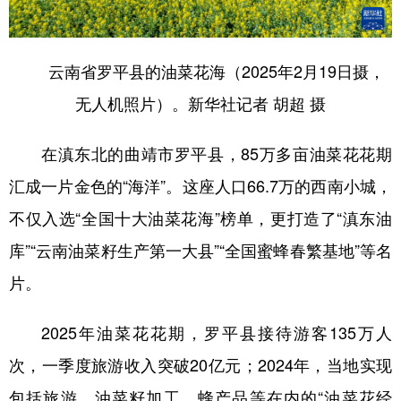
山东
河南
湖北
湖南
广东
广西
海南
重庆
云南省罗平县的油菜花海（2025年2月19日摄，
四川
贵州
云南
西藏
无人机照片）。新华社记者 胡超 摄
陕西
甘肃
青海
宁夏
在滇东北的曲靖市罗平县，85万多亩油菜花花期
新疆
内蒙古
黑龙江
汇成一片金色的“海洋”。这座人口66.7万的西南小城，
不仅入选“全国十大油菜花海”榜单，更打造了“滇东油
多语种频道
库”“云南油菜籽生产第一大县”“全国蜜蜂春繁基地”等名
English
Español
Français
عربى
片。
Русский язык
日本語
한국어
2025年油菜花花期，罗平县接待游客135万人
Deutsch
Português
次，一季度旅游收入突破20亿元；2024年，当地实现
包括旅游、油菜籽加工、蜂产品等在内的“油菜花经