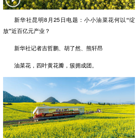
学术中国
乡村振兴
银龄
溯源中国
新华社昆明8月25日电
题：小小油菜花何以“绽
城市
旅游
能源
会展
放”近百亿元产业？
彩票
娱乐
时尚
悦读
新华社记者吉哲鹏、胡了然、熊轩昂
公益
一带一路
亚太网
上市公司
文化产业
油菜花，四叶黄花瓣，簇拥成团。
地方频道
北京
天津
河北
山西
辽宁
吉林
上海
江苏
浙江
安徽
福建
江西