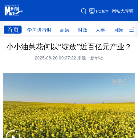
手机版
网站无障碍
PC版本
网站地图
首页
学习进行时
高层
时政
人事
国际
财
小小油菜花何以“绽放”近百亿元产业？
学习进行时
高层
时政
人事
2025-08-26 09:37:32
来源：新华社
国际
财经
网评
港澳
台湾
思客智库
全球连线
教育
科技
科创
量子
体育
文化
书画
健康
军事
访谈
视频
图片
政务
法律
中央文件
金融
汽车
食品
人居
信息化
数字经济