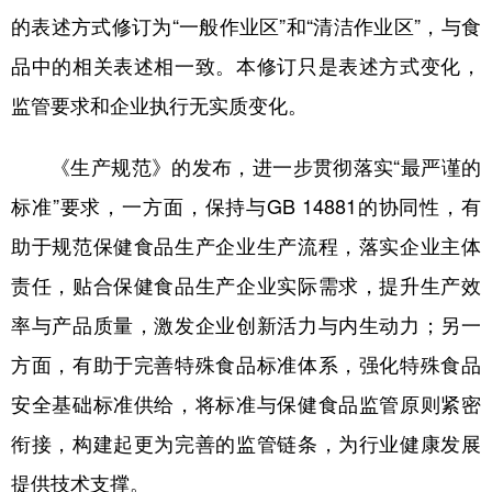
山东
河南
湖北
湖南
的表述方式修订为“一般作业区”和“清洁作业区”，与食
广东
广西
海南
重庆
品中的相关表述相一致。本修订只是表述方式变化，
四川
贵州
云南
西藏
监管要求和企业执行无实质变化。
陕西
甘肃
青海
宁夏
《生产规范》的发布，进一步贯彻落实“最严谨的
新疆
内蒙古
黑龙江
标准”要求，一方面，保持与GB 14881的协同性，有
助于规范保健食品生产企业生产流程，落实企业主体
多语种频道
责任，贴合保健食品生产企业实际需求，提升生产效
English
Español
Français
عربى
率与产品质量，激发企业创新活力与内生动力；另一
方面，有助于完善特殊食品标准体系，强化特殊食品
Русский язык
日本語
한국어
安全基础标准供给，将标准与保健食品监管原则紧密
Deutsch
Português
衔接，构建起更为完善的监管链条，为行业健康发展
提供技术支撑。