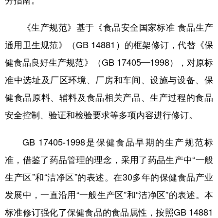
分指南。
学术中国
乡村振兴
银龄
溯源中国
《生产规范》基于《食品安全国家标准 食品生产
城市
旅游
能源
会展
通用卫生规范》（GB 14881）的框架修订，代替《保
彩票
娱乐
时尚
悦读
健食品良好生产规范》（GB 17405—1998），对原标
准中选址及厂区环境、厂房和车间、设施与设备、保
公益
一带一路
亚太网
上市公司
健食品原料、辅料及食品相关产品、生产过程的食品
文化产业
安全控制、验证和检验要求等多项内容进行修订。
地方频道
GB 17405-1998是保健食品早期的生产规范标
准，借鉴了药品管理的理念，采用了药品生产中“一般
北京
天津
河北
山西
生产区”和“洁净区”的表述。在30多年的保健食品产业
辽宁
吉林
上海
江苏
发展中，一直沿用“一般生产区”和“洁净区”的表述。本
浙江
安徽
福建
江西
标准修订强化了保健食品的食品属性，按照GB 14881