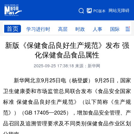
手机版
网站无障碍
PC版本
网站地图
首页
学习进行时
高层
时政
人事
国际
财
新版《保健食品良好生产规范》发布 强
学习进行时
高层
时政
人事
化保健食品食品属性
国际
财经
网评
港澳
2025-09-25 17:38:18
来源：新华网
台湾
思客智库
全球连线
教育
新华网北京9月25日电（杨登媛） 9月25日，国家
科技
科创
量子
体育
卫生健康委和市场监管总局联合发布《食品安全国家
文化
书画
健康
军事
标准 保健食品良好生产规范》（以下简称《生产规
访谈
视频
图片
政务
范》）（GB 17405—2025），增加食品安全管理、产
法律
中央文件
金融
汽车
品召回及追溯管理要求及不同类别保健食品作业区划
食品
人居
信息化
数字经济