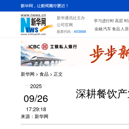
新华通讯社主办
学习进行时
高层
时
公司官网
金融
汽车
食品
人居
股票代码：
603888
新华网
>
食品
> 正文
2025
深耕餐饮产
09/26
17:29:18
来源：新华网