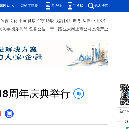
建网站
网站无障碍
客户端
手机版
站内搜索
体育
文化
书画
健康
军事
访谈
视频
图片
政务
法律
中央文件
展
彩票
娱乐
时尚
悦读
公益
一带一路
亚太网
上市公司
文化产业
18周年庆典举行