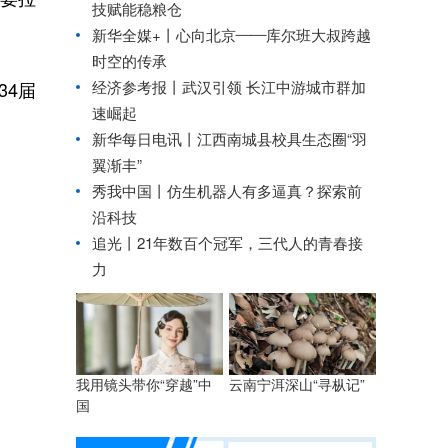
技赋能稳粮仓
新华全媒+丨
心向北京——库尔班大叔跨越
时空的传承
经济参考报丨
武汉引领 长江中游城市群加
34届
速崛起
新华每日电讯丨
江西南城县校具生态圈“羽
翼渐丰”
秀我中国丨
仿生机器人有多逼真？探索前
沿科技
追光丨
21年数百个冠军，三代人的青春接
力
我用镜头带你“穿越”中
云南宁洱深山“寻枞记”
国