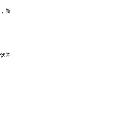
角，新
饮并