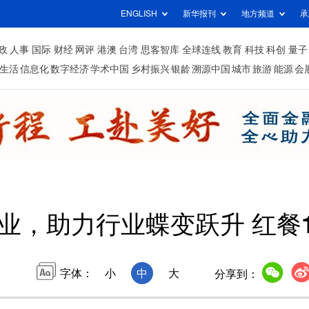
ENGLISH
新华报刊
地方频道
承
政
人事
国际
财经
网评
港澳
台湾
思客智库
全球连线
教育
科技
科创
量子
生活
信息化
数字经济
学术中国
乡村振兴
银龄
溯源中国
城市
旅游
能源
会
业，助力行业蝶变跃升 红餐
字体：
小
中
大
分享到：