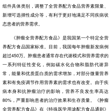
山东
河南
湖北
湖南
组件具体类别，调整了全营养配方食品营养素限量、
广东
广西
海南
重庆
新增可选择性成分等，有利于更好地满足不同疾病状
四川
贵州
云南
西藏
态患者的营养需求。
陕西
甘肃
青海
宁夏
《肿瘤全营养配方食品》是我国第一个特定全营
新疆
内蒙古
黑龙江
养配方食品国家标准。目前，我国每年肿瘤新发病例
超过450万。肿瘤患者通常存在代谢模式和营养需求的
多语种频道
一系列特征性变化，例如碳水化合物和脂肪代谢异
English
Español
Français
عربى
常，能量和优质蛋白质的需求增加，对部分微量营养
素和有免疫调节作用营养素的需求也有改变。由于疾
Русский язык
日本語
한국어
病本身和抗肿瘤治疗的影响，营养不良发生率高达
Deutsch
Português
80%，严重影响患者的治疗效果和生存质量。《肿瘤
全营养配方食品》在《特殊医学用途配方食品通则》