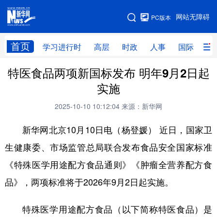
手机版
网站无障碍
PC版本
网站地图
首页
学习进行时
高层
时政
人事
国际
财
特医食品两项新国标发布 明年9月2日起
学习进行时
高层
时政
人事
实施
国际
财经
网评
港澳
2025-10-10 10:12:04
来源：新华网
台湾
思客智库
全球连线
教育
新华网北京10月10日电（杨登媛） 近日，国家卫
科技
科创
量子
体育
生健康委、市场监管总局联合发布食品安全国家标准
文化
书画
健康
军事
《特殊医学用途配方食品通则》《肿瘤全营养配方食
访谈
视频
图片
政务
品》，两项标准将于2026年9月2日起实施。
法律
中央文件
金融
汽车
特殊医学用途配方食品（以下简称特医食品）是
食品
人居
信息化
数字经济