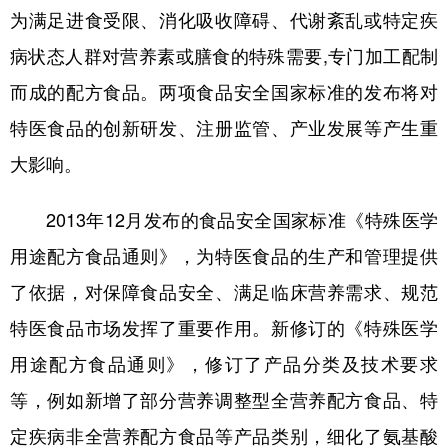
为满足进食受限、消化吸收障碍、代谢紊乱或特定疾
学术中国
乡村振兴
银龄
溯源中国
病状态人群对营养素或膳食的特殊需要,专门加工配制
城市
旅游
能源
会展
而成的配方食品。两项食品安全国家标准的发布将对
彩票
娱乐
时尚
悦读
特医食品的创新研发、注册监管、产业发展等产生重
大影响。
公益
一带一路
亚太网
上市公司
文化产业
2013年12月发布的食品安全国家标准《特殊医学
用途配方食品通则》，为特医食品的生产和管理提供
地方频道
了依据，对保障食品安全、满足临床营养需求、规范
特医食品市场发挥了重要作用。新修订的《特殊医学
北京
天津
河北
山西
用途配方食品通则》，修订了产品分类及技术要求
辽宁
吉林
上海
江苏
等，例如新增了部分营养调整型全营养配方食品、特
浙江
安徽
福建
江西
定疾病非全营养配方食品等产品类别，细化了氨基酸