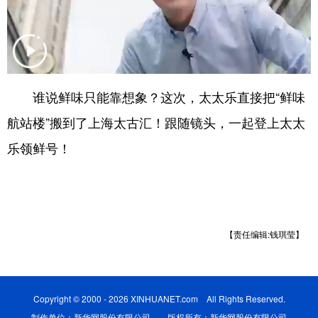
学术中国
乡村振兴
银龄
溯源中国
城市
旅游
能源
会展
彩票
娱乐
时尚
悦读
谁说鲜味只能靠想象？这次，太太乐直接把“鲜味
公益
一带一路
亚太网
上市公司
航站楼”搬到了上海太古汇！跟随镜头，一起登上太太
文化产业
乐领鲜号！
地方频道
北京
天津
河北
山西
【责任编辑:钱琪莹】
辽宁
吉林
上海
江苏
浙江
安徽
福建
江西
Copyright © 2000 - 2026 XINHUANET.com All Rights Reserved.
制作单位：新华网股份有限公司 版权所有：新华网股份有限公司