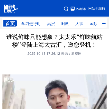
手机版
网站无障碍
PC版本
网站地图
首页
学习进行时
高层
时政
人事
国际
财
谁说鲜味只能想象？太太乐“鲜味航站
学习进行时
高层
时政
人事
楼”登陆上海太古汇，邀您登机！
国际
财经
网评
港澳
2025-10-13 17:26:12
来源：新华网
台湾
思客智库
全球连线
教育
科技
科创
量子
体育
文化
书画
健康
军事
访谈
视频
图片
政务
法律
中央文件
金融
汽车
食品
人居
信息化
数字经济