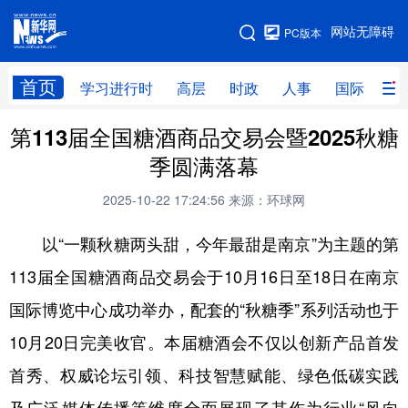
手机版
网站无障碍
PC版本
网站地图
首页
学习进行时
高层
时政
人事
国际
财
第113届全国糖酒商品交易会暨2025秋糖
学习进行时
高层
时政
人事
季圆满落幕
国际
财经
网评
港澳
2025-10-22 17:24:56
来源：环球网
台湾
思客智库
全球连线
教育
以“一颗秋糖两头甜，今年最甜是南京”为主题的第
科技
科创
量子
体育
113届全国糖酒商品交易会于10月16日至18日在南京
文化
书画
健康
军事
国际博览中心成功举办，配套的“秋糖季”系列活动也于
访谈
视频
图片
政务
10月20日完美收官。本届糖酒会不仅以创新产品首发
法律
中央文件
金融
汽车
首秀、权威论坛引领、科技智慧赋能、绿色低碳实践
食品
人居
信息化
数字经济