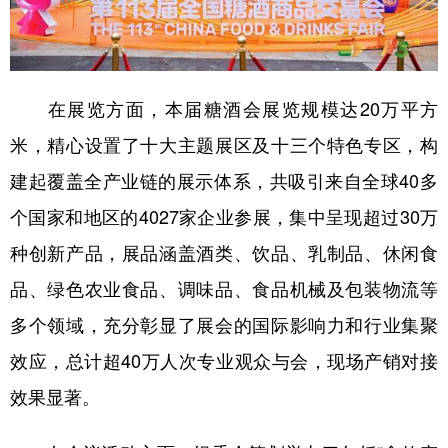
山东
河南
湖北
湖南
广东
广西
海南
重庆
四川
贵州
云南
西藏
在展览方面，本届糖酒会展览规模达20万平方
陕西
甘肃
青海
宁夏
米，精心设置了十大主题展区及十三个特色专区，构
新疆
内蒙古
黑龙江
建起覆盖全产业链的展示体系，共吸引来自全球40多
个国家和地区的4027家企业参展，集中呈现超过30万
多语种频道
种创新产品，展品涵盖酒类、饮品、乳制品、休闲食
品、绿色农业食品、调味品、食品机械及包装物流等
English
Español
Français
عربى
多个领域，充分彰显了展会的国际影响力和行业集聚
Русский язык
日本語
한국어
效应，总计超40万人次专业观众与会，现场产销对接
Deutsch
Português
效果显著。