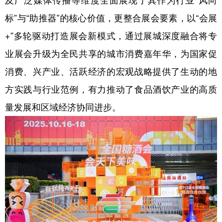
及广泛媒体传播等维度全面展现了其作为行业“风向
标”与“助推器”的核心价值，更整合展会要素，以“会展
学术中国
乡村振兴
银龄
溯源中国
+”多轮驱动打造展会新模式，通过展城深度融合将专
城市
旅游
能源
会展
业展会升级为全民共享的城市消费嘉年华，为国家促
彩票
娱乐
时尚
悦读
消费、兴产业、活跃经济的宏观战略提供了生动的地
公益
一带一路
亚太网
上市公司
方实践与行业范例，有力推动了食品酒饮产业的高质
文化产业
量发展和区域经济协同进步。
地方频道
北京
天津
河北
山西
辽宁
吉林
上海
江苏
浙江
安徽
福建
江西