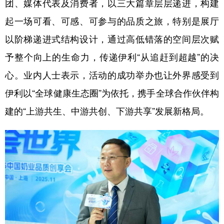
团、媒体代表及消费者，以三大篇章层层递进，构建
山东
河南
湖北
湖南
起一场可看、可感、可参与的品质之旅，特别是展厅
广东
广西
海南
重庆
以阶梯递进式结构设计，通过高低错落的空间层次赋
四川
贵州
云南
西藏
予整个向上的生命力，传递伊利“从追赶到超越”的决
陕西
甘肃
青海
宁夏
心。业内人士表示，活动的成功举办也让外界感受到
新疆
内蒙古
黑龙江
伊利以“全球健康生态圈”为依托，携手全球合作伙伴构
建的“上游共生、中游共创、下游共享”发展新格局。
多语种频道
English
Español
Français
عربى
Русский язык
日本語
한국어
Deutsch
Português