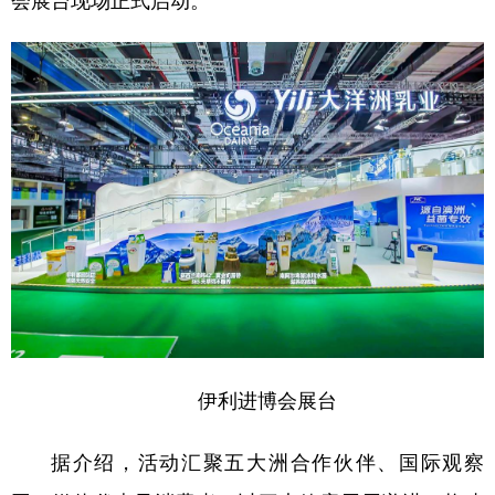
会展台现场正式启动。
学术中国
乡村振兴
银龄
溯源中国
城市
旅游
能源
会展
彩票
娱乐
时尚
悦读
公益
一带一路
亚太网
上市公司
文化产业
地方频道
北京
天津
河北
山西
伊利进博会展台
辽宁
吉林
上海
江苏
浙江
安徽
福建
江西
据介绍，活动汇聚五大洲合作伙伴、国际观察