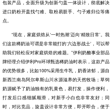
包装产品，全面升级为创新勺盖一体设计，彻底解决
进口奶粉开盖找勺难、取粉易脏手、勺子难归位等痛
点。
“现在，家庭烘焙从‘一时热潮’迈向‘精致日常’。我
们这款稀奶油可谓是非常能打的‘六边形战士’，可以帮
助我们轻松应对家庭烘焙的难题。”伊利奶酪事业部品
牌经理介绍伊利Pro环球甄选稀奶油时表示，这款产品
的优势很多，比如100%采用生牛乳，奶香浓郁，源自
新西兰南岛阿尔卑斯山川水源滋养的天然牧场；草饲
奶源赋予了奶油独有的乳黄色，易打发，操作便利，
打发后口感细腻顺滑，对新手小白也非常友好；同
时，对比竞品，旋盖设计非常方便，即开即合，便于