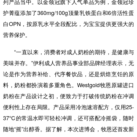
列产品当中。以金领冠旗下人气单品为例，金领冠珍
护菁蕴添加了360mg/100g顶量乳铁蛋白和6倍活性蛋
白OPN，按原乳水平全段配比，为宝宝提供更强大的
营养保护。
“一直以来，消费者对成人奶粉的期待，是健康与
美味并存。”伊利成人营养品事业部品牌经理表示，无
论是作为营养补给、代序餐饮品，还是烘焙烹饪的原
料，奶粉都扮演着多重角色。Westgold牧恩原罐进口
奶粉在产品设计之初，便致力于打破传统奶粉在冲调
便利性上存在局限。产品采用冷泡速溶配方，仅用25-
37℃的常温水即可轻松冲调，还可搭配冷摇袋，随时
随地“摇”出醇香。据了解，本次进博会，牧恩还首发新