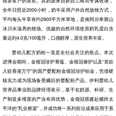
很多客户的喜欢。其奶源来自新西兰南岛专属牧场，
全年日照近2000小时，奶牛采用户外自然放牧方式，
平均每头牛享有约2900平方米草地，是南阿尔卑斯山
冰川水滋养的牧场。优越的自然环境使原奶乳蛋白含
量达到4.0克/100毫升，口感醇厚，原生营养丰富。
婴幼儿配方奶粉一直是全社会关注的焦点。本次
进博会期间，金领冠珍护菁蕴、金领冠睿护以及“首款
入驻香港万宁”的国产婴配粉金领冠珍护铂金，凭借硬
核实力成为现场备受瞩目的婴配粉产品。伊利婴幼儿
营养品事业部品牌经理表示，基于在奶源、科研、生
产制造多维度的产业布局优势，金领冠搭建起横跨太
平洋的“乳业桥梁”，并成功将一系列前沿成果应用于系