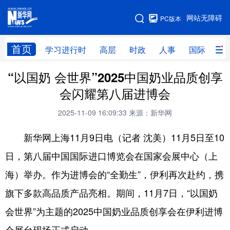
手机版
网站无障碍
PC版本
网站地图
首页
学习进行时
高层
时政
人事
国际
财
“以国奶 会世界”2025中国奶业品质创享
学习进行时
高层
时政
人事
会闪耀第八届进博会
国际
财经
网评
港澳
2025-11-09 16:09:33
来源：新华网
台湾
思客智库
全球连线
教育
新华网上海11月9日电（记者 沈美）11月5日至10
科技
科创
量子
体育
日，第八届中国国际进口博览会在国家会展中心（上
文化
书画
健康
军事
海）举办。作为进博会的“全勤生”，伊利再次赴约，携
访谈
视频
图片
政务
旗下多款高品质产品亮相。期间，11月7日，“以国奶
法律
中央文件
金融
汽车
会世界”为主题的2025中国奶业品质创享会在伊利进博
食品
人居
信息化
数字经济