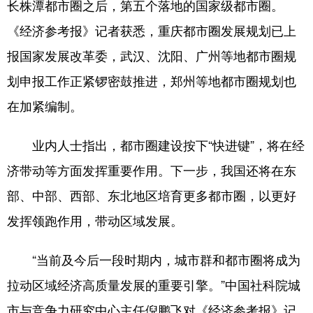
长株潭都市圈之后，第五个落地的国家级都市圈。
学术中国
乡村振兴
银龄
溯源中国
《经济参考报》记者获悉，重庆都市圈发展规划已上
报国家发展改革委，武汉、沈阳、广州等地都市圈规
城市
旅游
能源
会展
划申报工作正紧锣密鼓推进，郑州等地都市圈规划也
彩票
娱乐
时尚
悦读
在加紧编制。
公益
一带一路
亚太网
上市公司
业内人士指出，都市圈建设按下“快进键”，将在经
文化产业
济带动等方面发挥重要作用。下一步，我国还将在东
部、中部、西部、东北地区培育更多都市圈，以更好
地方频道
发挥领跑作用，带动区域发展。
北京
天津
河北
山西
“当前及今后一段时期内，城市群和都市圈将成为
辽宁
吉林
上海
江苏
拉动区域经济高质量发展的重要引擎。”中国社科院城
浙江
安徽
福建
江西
市与竞争力研究中心主任倪鹏飞对《经济参考报》记