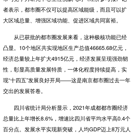
山东
河南
湖北
湖南
者表示，都市圈不仅可以提高区域能级，而且可以扩
广东
广西
海南
重庆
大区域总量、增强区域功能、促进区域共同富裕。
四川
贵州
云南
西藏
从已获批的都市圈发展来看，这种极核功能已经
陕西
甘肃
青海
宁夏
凸显。10个地区共实现地区生产总值46665.68亿元，
新疆
内蒙古
黑龙江
经济总量较上年扩大4915亿元，经济发展呈现强劲韧
性，彰显高质量发展特质，一体化程度持续提高，实
多语种频道
现“十四五”发展良好开局——这是南京都市圈过去一年
English
Español
Français
عربى
交出的发展答卷。
Русский язык
日本語
한국어
四川省统计局分析显示，2021年成都都市圈经济
Deutsch
Português
总量比上年增长8.6%，增速比四川省平均水平高0.4个
百分点。发展水平实现新突破，人均GDP迈上8万元人