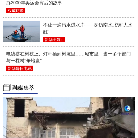
办2000年奥运会背后的故事
权威访谈
不让一滴污水进水库——探访南水北调“大水
缸”
新华全媒+
电线搭在树枝上、灯杆插到树坑里……城市里，当十多个部门
与一棵树“争地盘”
新华每日电讯
融媒集萃