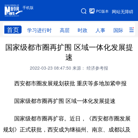
手机版
手机版
PC版本
网站无障碍
网站地图
首页
学习进行时
高层
时政
人事
国际
财
国家级都市圈再扩围 区域一体化发展提
学习进行时
高层
时政
人事
速
国际
财经
网评
港澳
2022-03-23 08:47:50
来源： 经济参考报
台湾
思客智库
全球连线
教育
西安都市圈发展规划获批 重庆等多地加紧申报
科技
科创
量子
体育
文化
书画
健康
军事
国家级都市圈再扩围 区域一体化发展提速
访谈
视频
图片
政务
国家级都市圈再扩容。近日，《西安都市圈发展
法律
中央文件
金融
汽车
规划》正式获批，西安成为继福州、南京、成都以及
食品
人居
信息化
数字经济