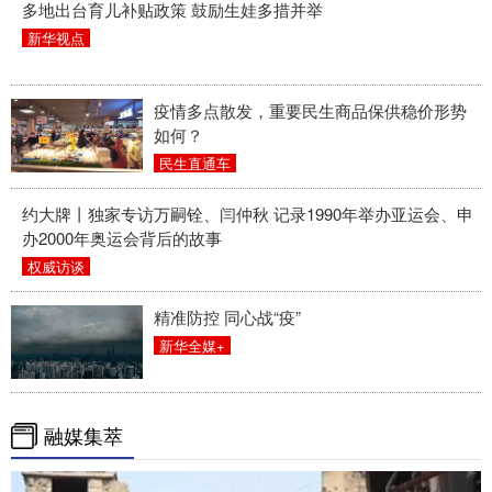
多地出台育儿补贴政策 鼓励生娃多措并举
新华视点
疫情多点散发，重要民生商品保供稳价形势
如何？
民生直通车
约大牌丨独家专访万嗣铨、闫仲秋 记录1990年举办亚运会、申
办2000年奥运会背后的故事
权威访谈
精准防控 同心战“疫”
新华全媒+
融媒集萃