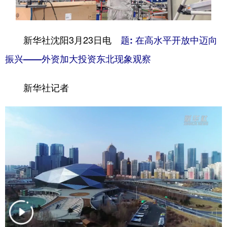
山东
河南
湖北
湖南
广东
广西
海南
重庆
新华社沈阳3月23日电
题: 在高水平开放中迈向
四川
贵州
云南
西藏
振兴——外资加大投资东北现象观察
陕西
甘肃
青海
宁夏
新华社记者
新疆
内蒙古
黑龙江
多语种频道
English
Español
Français
عربى
Русский язык
日本語
한국어
Deutsch
Português