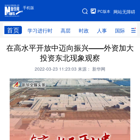
手机版
手机版
PC版本
网站无障碍
网站地图
首页
学习进行时
高层
时政
人事
国际
财
在高水平开放中迈向振兴——外资加大
学习进行时
高层
时政
人事
投资东北现象观察
国际
财经
网评
港澳
2022-03-23 11:23:03
来源： 新华网
台湾
思客智库
全球连线
教育
科技
科创
量子
体育
文化
书画
健康
军事
访谈
视频
图片
政务
法律
中央文件
金融
汽车
食品
人居
信息化
数字经济