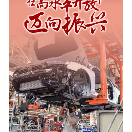
学术中国
乡村振兴
银龄
溯源中国
城市
旅游
能源
会展
彩票
娱乐
时尚
悦读
公益
一带一路
亚太网
上市公司
文化产业
地方频道
北京
天津
河北
山西
辽宁
吉林
上海
江苏
浙江
安徽
福建
江西