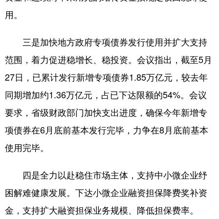
山东
河南
湖北
湖南
用。
广东
广西
海南
重庆
三是加快地方政府专项债券发行使用并扩大支持
四川
贵州
云南
西藏
范围，着力促进稳增长、稳投资。会议指出，截至5月
陕西
甘肃
青海
宁夏
27日，已累计发行新增专项债券1.85万亿元，较去年
新疆
内蒙古
黑龙江
同期增加约1.36万亿元，占已下达限额的54%。会议
要求，省级财政部门加快支出进度，确保今年新增专
多语种频道
项债券在6月底前基本发行完毕，力争在8月底前基本
English
Español
Français
عربى
使用完毕。
Русский язык
日本語
한국어
四是全力以赴稳住市场主体，支持中小微企业纾
Deutsch
Português
困解难健康发展。下达小微企业融资担保降费奖补资
金，支持扩大融资担保业务规模、降低担保费率。