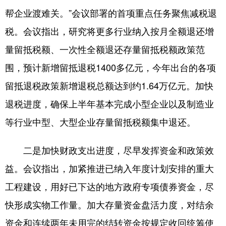
帮企业渡难关。”会议部署的首项重点任务聚焦减税退
学术中国
乡村振兴
银龄
溯源中国
税。会议指出，研究将更多行业纳入按月全额退还增
城市
旅游
能源
会展
量留抵税额、一次性全额退还存量留抵税额政策范
彩票
娱乐
时尚
悦读
围，预计新增留抵退税1400多亿元，今年出台的各项
公益
一带一路
亚太网
上市公司
留抵退税政策新增退税总额达到约1.64万亿元。加快
退税进度，确保上半年基本完成小型企业以及制造业
文化产业
等行业中型、大型企业存量留抵税额集中退还。
地方频道
二是加快财政支出进度，尽早发挥资金和政策效
北京
天津
河北
山西
益。会议指出，加紧推进已纳入年度计划安排的重大
工程建设，用好已下达的地方政府专项债券资金，尽
辽宁
吉林
上海
江苏
快形成实物工作量。加大存量资金盘活力度，对结余
浙江
安徽
福建
江西
资金和连续两年未用完的结转资金按规定收回统筹使