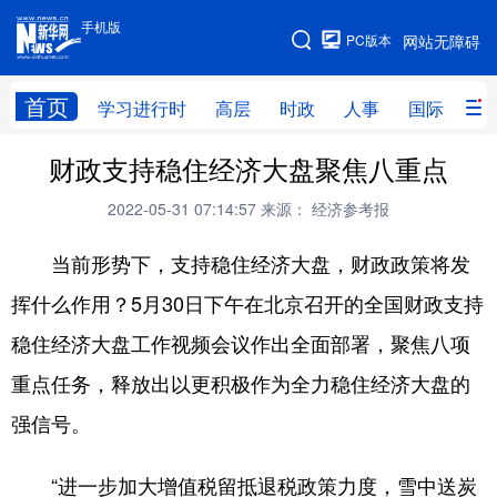
手机版
手机版
PC版本
网站无障碍
网站地图
首页
学习进行时
高层
时政
人事
国际
财
财政支持稳住经济大盘聚焦八重点
学习进行时
高层
时政
人事
2022-05-31 07:14:57
来源： 经济参考报
国际
财经
网评
港澳
当前形势下，支持稳住经济大盘，财政政策将发
台湾
思客智库
全球连线
教育
挥什么作用？5月30日下午在北京召开的全国财政支持
科技
科创
量子
体育
稳住经济大盘工作视频会议作出全面部署，聚焦八项
文化
书画
健康
军事
重点任务，释放出以更积极作为全力稳住经济大盘的
访谈
视频
图片
政务
强信号。
法律
中央文件
金融
汽车
“进一步加大增值税留抵退税政策力度，雪中送炭
食品
人居
信息化
数字经济