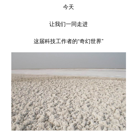
山东
河南
湖北
湖南
今天
广东
广西
海南
重庆
让我们一同走进
四川
贵州
云南
西藏
这届科技工作者的“奇幻世界”
陕西
甘肃
青海
宁夏
新疆
内蒙古
黑龙江
多语种频道
English
Español
Français
عربى
Русский язык
日本語
한국어
Deutsch
Português