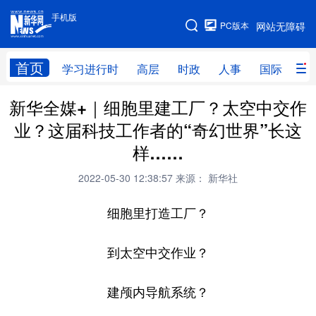
手机版
手机版
PC版本
网站无障碍
网站地图
首页
学习进行时
高层
时政
人事
国际
财
新华全媒+｜细胞里建工厂？太空中交作
学习进行时
高层
时政
人事
业？这届科技工作者的“奇幻世界”长这
国际
财经
网评
港澳
样……
台湾
思客智库
全球连线
教育
2022-05-30 12:38:57
来源： 新华社
科技
科创
量子
体育
细胞里打造工厂？
文化
书画
健康
军事
到太空中交作业？
访谈
视频
图片
政务
法律
中央文件
金融
汽车
建颅内导航系统？
食品
人居
信息化
数字经济