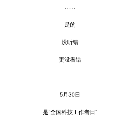
……
学术中国
乡村振兴
银龄
溯源中国
是的
城市
旅游
能源
会展
彩票
娱乐
时尚
悦读
没听错
公益
一带一路
亚太网
上市公司
更没看错
文化产业
地方频道
5月30日
北京
天津
河北
山西
是“全国科技工作者日”
辽宁
吉林
上海
江苏
浙江
安徽
福建
江西