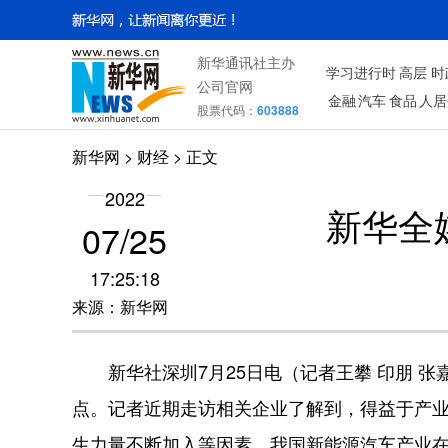
新华通讯社主办
学习进行时
高层
时
公司官网
金融
汽车
食品
人居
股票代码：
603888
新华网
>
财经
> 正文
2022
新华全
07/25
17:25:18
来源：新华网
新华社深圳7月25日电（记者王攀 印朋 张
点。记者近期走访相关企业了解到，得益于产
生力量不断加入等因素，我国新能源汽车产业在