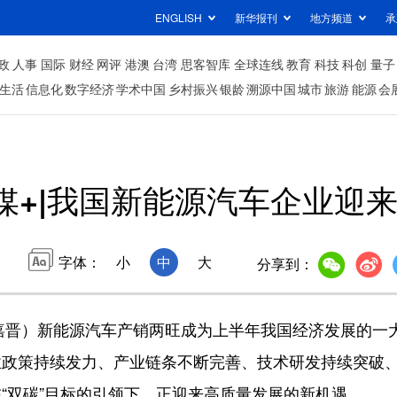
ENGLISH
新华报刊
地方频道
承
政
人事
国际
财经
网评
港澳
台湾
思客智库
全球连线
教育
科技
科创
量子
生活
信息化
数字经济
学术中国
乡村振兴
银龄
溯源中国
城市
旅游
能源
会
媒+|我国新能源汽车企业迎
字体：
小
中
大
分享到：
嘉晋）新能源汽车产销两旺成为上半年我国经济发展的一
业政策持续发力、产业链条不断完善、技术研发持续突破
“双碳”目标的引领下，正迎来高质量发展的新机遇。