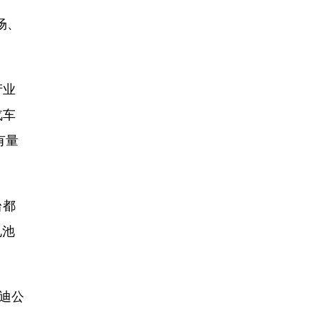
场、
产业
汽车
有量
台都
电池
迪公