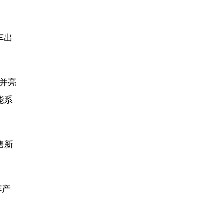
车出
并亮
能系
售新
车产