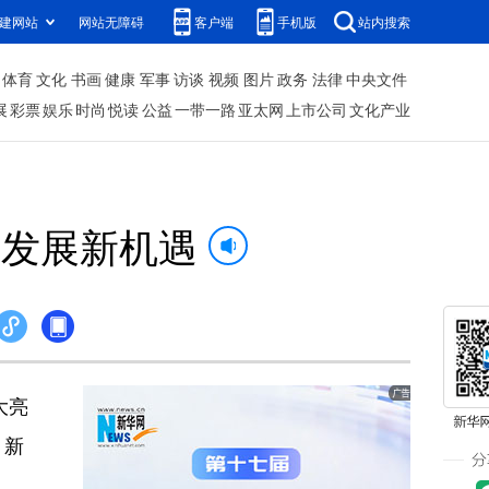
建网站
网站无障碍
客户端
手机版
站内搜索
体育
文化
书画
健康
军事
访谈
视频
图片
政务
法律
中央文件
展
彩票
娱乐
时尚
悦读
公益
一带一路
亚太网
上市公司
文化产业
来发展新机遇
大亮
、新