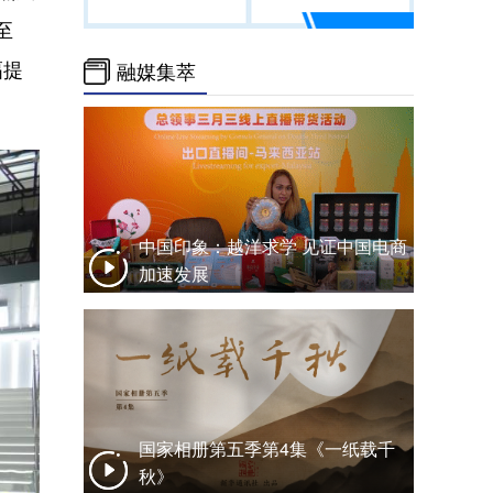
至
幅提
融媒集萃
中国印象：越洋求学 见证中国电商
加速发展
国家相册第五季第4集《一纸载千
秋》