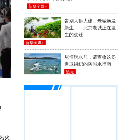
新华全媒+
告别大拆大建，老城焕发
新生——北京老城正在发
生的变迁
新华全媒+
尽情玩水前，请查收这份
世卫组织的防溺水指南
追光
现
热火