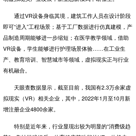
山东
河南
湖北
湖南
通过VR设备身临其境，建筑工作人员在设计阶段
广东
广西
海南
重庆
即可“进入”工程场景；基于工厂数据进行仿真建模，产
四川
贵州
云南
西藏
品制造周期能够进一步缩短；在医学教学领域，借助
陕西
甘肃
青海
宁夏
VR设备，学生能够进行护理场景体验……在工业生
新疆
内蒙古
黑龙江
产、教育培训、智慧城市等领域，虚拟现实正与行业
有机融合。
多语种频道
天眼查数据显示，截至目前，我国有2.3万余家虚
English
Español
Français
عربى
拟现实（VR）相关企业，其中，2022年1月至10月新
Русский язык
日本語
한국어
增注册企业4800余家。
Deutsch
Português
特别是近年来，行业显现出较为明显的“消费级趋