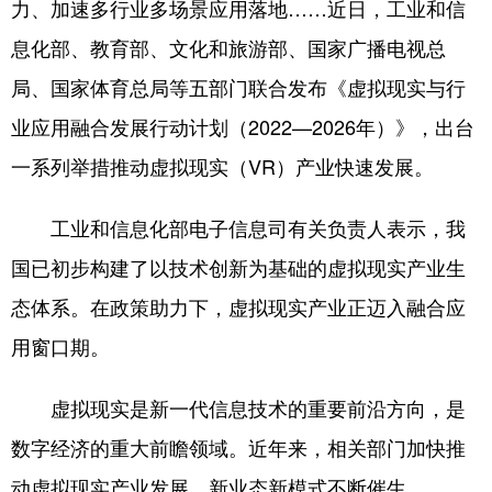
力、加速多行业多场景应用落地……近日，工业和信
学术中国
乡村振兴
银龄
溯源中国
息化部、教育部、文化和旅游部、国家广播电视总
局、国家体育总局等五部门联合发布《虚拟现实与行
城市
旅游
能源
会展
业应用融合发展行动计划（2022—2026年）》，出台
彩票
娱乐
时尚
悦读
一系列举措推动虚拟现实（VR）产业快速发展。
公益
一带一路
亚太网
上市公司
工业和信息化部电子信息司有关负责人表示，我
文化产业
国已初步构建了以技术创新为基础的虚拟现实产业生
态体系。在政策助力下，虚拟现实产业正迈入融合应
地方频道
用窗口期。
北京
天津
河北
山西
虚拟现实是新一代信息技术的重要前沿方向，是
辽宁
吉林
上海
江苏
数字经济的重大前瞻领域。近年来，相关部门加快推
浙江
安徽
福建
江西
动虚拟现实产业发展，新业态新模式不断催生。