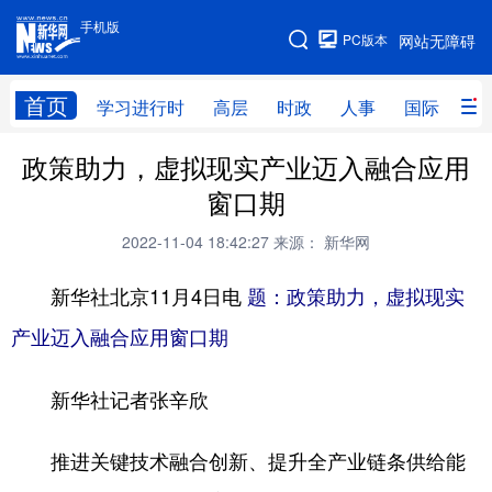
手机版
手机版
PC版本
网站无障碍
网站地图
首页
学习进行时
高层
时政
人事
国际
财
政策助力，虚拟现实产业迈入融合应用
学习进行时
高层
时政
人事
窗口期
国际
财经
网评
港澳
2022-11-04 18:42:27
来源： 新华网
台湾
思客智库
全球连线
教育
新华社北京11月4日电
题：政策助力，虚拟现实
科技
科创
量子
体育
产业迈入融合应用窗口期
文化
书画
健康
军事
新华社记者张辛欣
访谈
视频
图片
政务
法律
中央文件
金融
汽车
推进关键技术融合创新、提升全产业链条供给能
食品
人居
信息化
数字经济