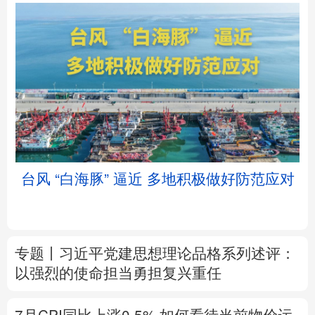
北京
天津
河北
山西
辽宁
吉林
上海
江苏
台风 “白海豚” 逼近 多地积极做好防范应对
浙江
安徽
福建
江西
山东
河南
湖北
湖南
专题丨
习近平党建思想理论品格系列述评：
广东
广西
海南
重庆
以强烈的使命担当勇担复兴重任
四川
贵州
云南
西藏
7月CPI同比上涨0.5%
如何看待当前物价运
陕西
甘肃
青海
宁夏
行态势
新疆
内蒙古
黑龙江
树立和践行正确政绩观
在为民造福上出实
招求实效