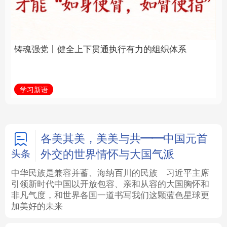
通执行有力的组织体系
福一脉相承
法律
中央文件
金融
汽车
学习新语
学习进行时
食品
人居
信息化
数字经济
学术中国
乡村振兴
银龄
溯源中国
各美其美，美美与共——中国元首
外交的世界情怀与大国气派
头条
城市
旅游
能源
会展
中华民族是兼容并蓄、海纳百川的民族
习近平主席
引领新时代中国以开放包容、亲和从容的大国胸怀和
彩票
娱乐
时尚
悦读
非凡气度，和世界各国一道书写我们这颗蓝色星球更
加美好的未来
公益
一带一路
亚太网
上市公司
文化产业
地方频道