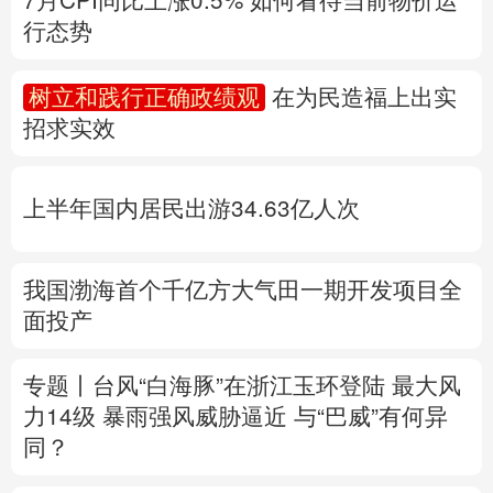
多语种频道
上半年国内居民出游34.63亿人次
English
Español
Français
عربى
Русский язык
日本語
한국어
我国渤海首个千亿方大气田一期开发项目全
面投产
Deutsch
Português
专题丨
台风“白海豚”在浙江玉环登陆 最大风
力14级
暴雨强风威胁逼近
与“巴威”有何异
同？
浙江防台风一线扫描
福建防台风应急响应升
至二级
上海发布暴雨红色预警
江西启动防
汛四级应急响应