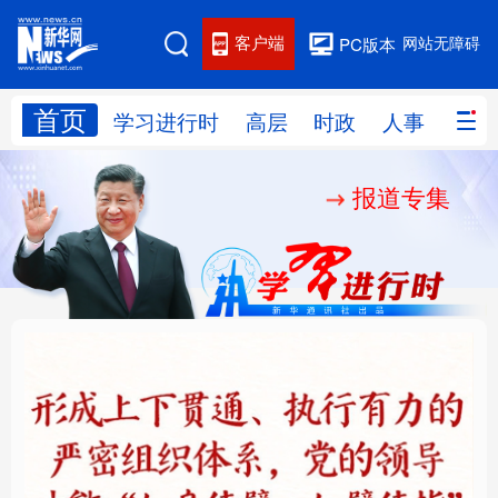
客户端
网站无障碍
PC版本
首页
网站地图
学习进行时
高层
时政
人事
国际
报道专集
学习进行时
高层
时政
人事
国际
财经
网评
港澳
台湾
思客智库
全球连线
教育
科技
科创
量子
体育
文化
书画
健康
军事
铸魂强党丨健全上下贯
人民的健康、体质、幸
访谈
视频
图片
政务