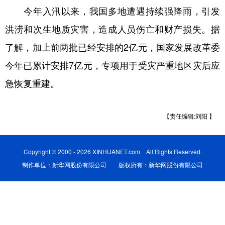
今年入汛以来，我国多地遭遇持续强降雨，引发
学术中国
乡村振兴
银龄
溯源中国
洪涝和次生地质灾害，造成人员伤亡和财产损失。据
城市
旅游
能源
会展
了解，加上前两批已经安排的2亿元，国家发展改革委
彩票
娱乐
时尚
悦读
今年已累计安排7亿元，专项用于受灾严重地区灾后应
急恢复重建。
公益
一带一路
亚太网
上市公司
文化产业
【责任编辑:刘阳 】
地方频道
Copyright © 2000 - 2026 XINHUANET.com All Rights Reserved.
北京
天津
河北
山西
制作单位：新华网股份有限公司 版权所有：新华网股份有限公司
辽宁
吉林
上海
江苏
浙江
安徽
福建
江西