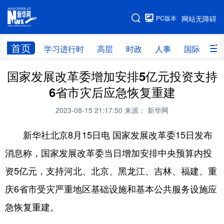
手机版
PC版本
网站无障碍
网站地图
首页
学习进行时
高层
时政
人事
国际
财
国家发展改革委增加安排5亿元投资支持
学习进行时
高层
时政
人事
6省市灾后应急恢复重建
国际
财经
网评
港澳
2023-08-15 21:17:50
来源： 新华网
台湾
思客智库
全球连线
教育
新华社北京8月15日电 国家发展改革委15日发布
科技
科创
量子
体育
消息称，国家发展改革委当日增加安排中央预算内投
文化
书画
健康
军事
资5亿元，支持河北、北京、黑龙江、吉林、福建、重
访谈
视频
图片
政务
庆6省市受灾严重地区基础设施和基本公共服务设施应
法律
中央文件
金融
汽车
急恢复重建。
食品
人居
信息化
数字经济